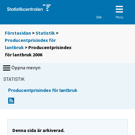
Meny
Sök
Förstasidan
>
Statistik
>
Producentprisindex för
lantbruk
> Producentprisindex
för lantbruk 2006
Öppna menyn
STATISTIK
Producentprisindex för lantbruk
Denna sida är arkiverad.