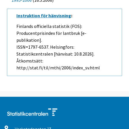
1995-2006
(16.5.2006)
Instruktion för hänvisning
:
Finlands officiella statistik (FOS):
Producentprisindex för lantbruk [e-
publikation].
ISSN=1797-6537. Helsingfors:
Statistikcentralen [hänvisat: 10.8.2026].
Åtkomstsätt:
http://stat.fi/til/mthi/2006/index_sv.html
Verkstadsgatan
13