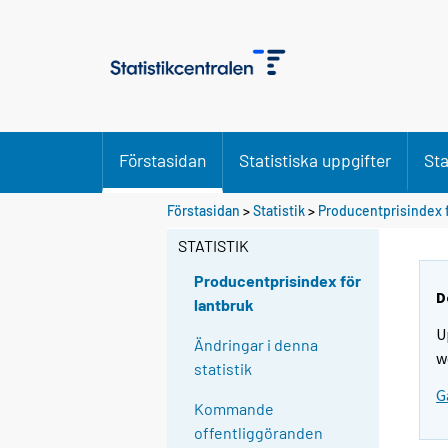
Förstasidan
Statistiska uppgifter
Sta
Förstasidan
>
Statistik
>
Producentprisindex f
STATISTIK
Producentprisindex för
D
lantbruk
U
Ändringar i denna
w
statistik
G
Kommande
offentliggöranden