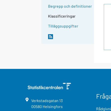
Begrepp och definitioner
Klassificeringar
Tilläggsuppgifter
Fråg
Verkstadsgatan
13
00580
Helsingfors
Rådgivni