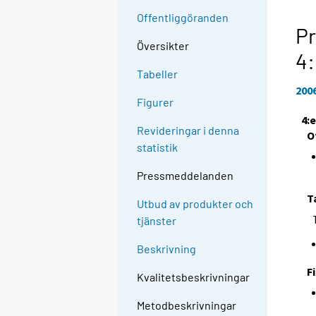
Offentliggöranden
Pr
Översikter
4:
Tabeller
200
Figurer
4:
Revideringar i denna
O
statistik
Pressmeddelanden
T
Utbud av produkter och
tjänster
Beskrivning
F
Kvalitetsbeskrivningar
Metodbeskrivningar