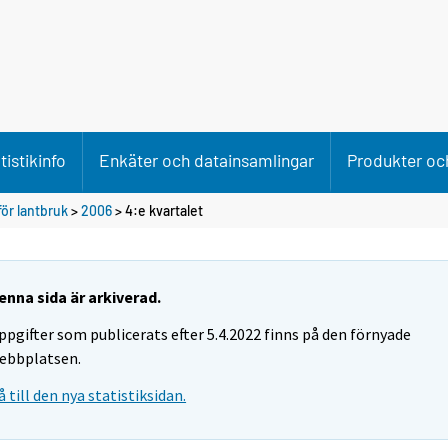
tistikinfo
Enkäter och datainsamlingar
Produkter och
ör lantbruk
>
2006
>
4:e kvartalet
enna sida är arkiverad.
ppgifter som publicerats efter 5.4.2022 finns på den förnyade
ebbplatsen.
å till den nya statistiksidan.