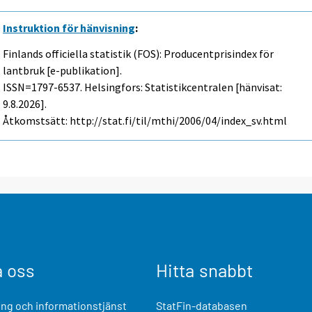
Instruktion för hänvisning
:
Finlands officiella statistik (FOS): Producentprisindex för
lantbruk [e-publikation].
ISSN=1797-6537. Helsingfors: Statistikcentralen [hänvisat:
9.8.2026].
Åtkomstsätt: http://stat.fi/til/mthi/2006/04/index_sv.html
a oss
Hitta snabbt
ng och informationstjänst
StatFin-databasen