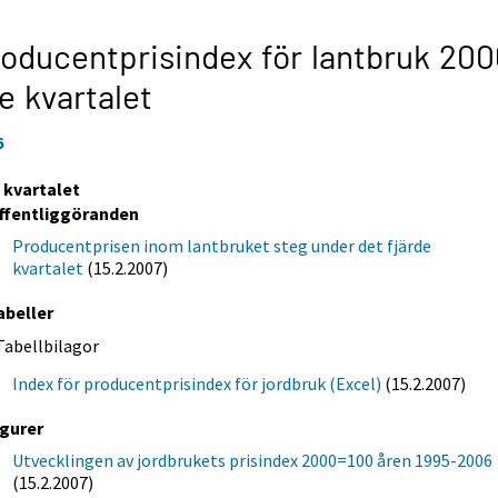
oducentprisindex för lantbruk 200
e kvartalet
6
e kvartalet
ffentliggöranden
Producentprisen inom lantbruket steg under det fjärde
kvartalet
(15.2.2007)
abeller
Tabellbilagor
Index för producentprisindex för jordbruk (Excel)
(15.2.2007)
igurer
Utvecklingen av jordbrukets prisindex 2000=100 åren 1995-2006
(15.2.2007)