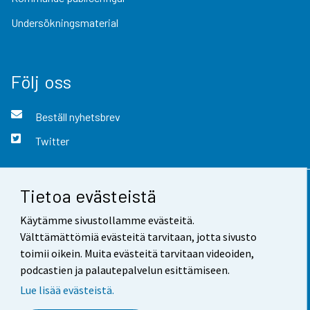
Undersökningsmaterial
Följ oss
Beställ nyhetsbrev
Twitter
Tietoa evästeistä
Kontaktinformation
Käytämme sivustollamme evästeitä.
Respons
Välttämättömiä evästeitä tarvitaan, jotta sivusto
toimii oikein. Muita evästeitä tarvitaan videoiden,
Användarvillkor
podcastien ja palautepalvelun esittämiseen.
Dataskydd
Lue lisää evästeistä.