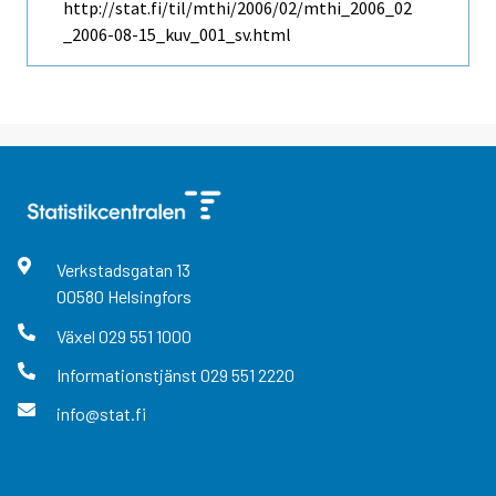
http://stat.fi/til/mthi/2006/02/mthi_2006_02
_2006-08-15_kuv_001_sv.html
Verkstadsgatan
13
00580
Helsingfors
Växel
029 551 1000
Informationstjänst
029 551 2220
info@stat.fi