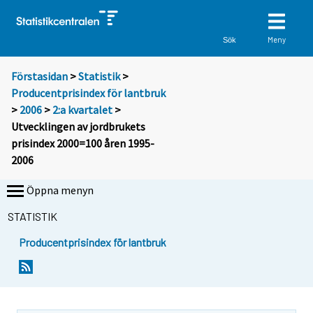
Meny
Sök
Förstasidan
>
Statistik
>
Producentprisindex för lantbruk
>
2006
>
2:a kvartalet
>
Utvecklingen av jordbrukets
prisindex 2000=100 åren 1995-
2006
Öppna menyn
STATISTIK
Producentprisindex för lantbruk