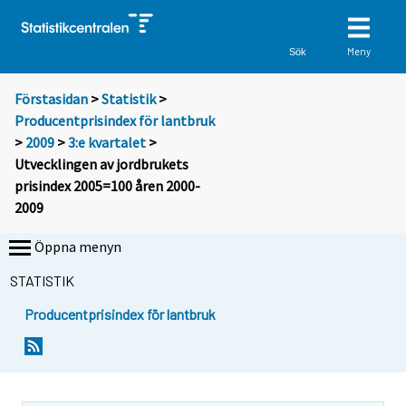
Meny
Sök
Förstasidan
>
Statistik
>
Producentprisindex för lantbruk
>
2009
>
3:e kvartalet
>
Utvecklingen av jordbrukets
prisindex 2005=100 åren 2000-
2009
Öppna menyn
STATISTIK
Producentprisindex för lantbruk