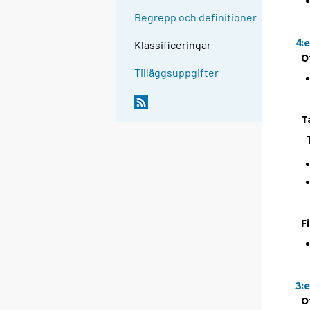
Begrepp och definitioner
4:
Klassificeringar
O
Tilläggsuppgifter
T
F
3:
O