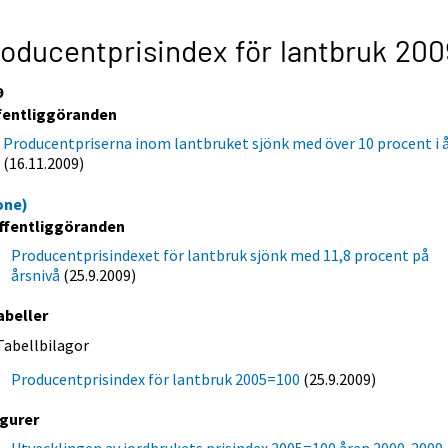
oducentprisindex för lantbruk 200
9
fentliggöranden
Producentpriserna inom lantbruket sjönk med över 10 procent i 
(16.11.2009)
one)
ffentliggöranden
Producentprisindexet för lantbruk sjönk med 11,8 procent på
årsnivå
(25.9.2009)
abeller
Tabellbilagor
Producentprisindex för lantbruk 2005=100
(25.9.2009)
igurer
Utvecklingen av jordbrukets prisindex 2005=100 åren 2000-2009