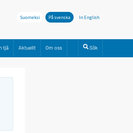
Suomeksi
På svenska
In English
 tjä
Aktuellt
Om oss
Sök