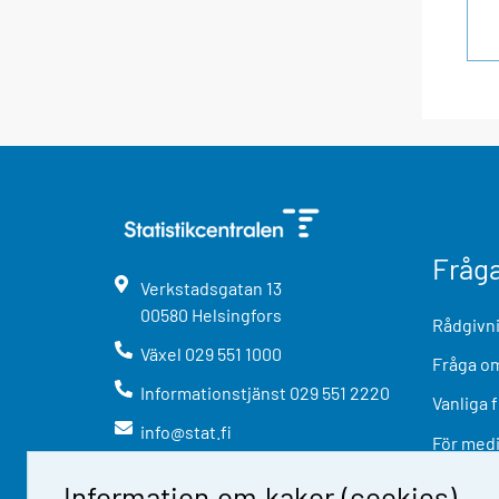
Fråg
Verkstadsgatan
13
00580
Helsingfors
Rådgivni
Växel
029 551 1000
Fråga om
Informationstjänst
029 551 2220
Vanliga 
info@stat.fi
För med
Information om kakor (cookies)