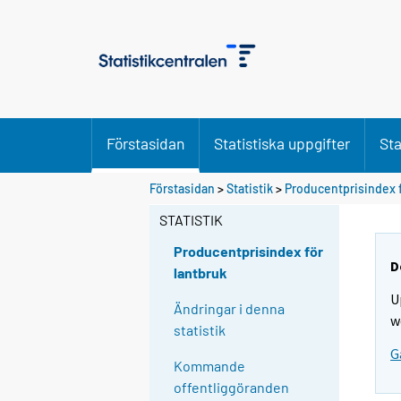
Förstasidan
Statistiska uppgifter
Sta
Förstasidan
>
Statistik
>
Producentprisindex f
STATISTIK
Producentprisindex för
D
lantbruk
U
Ändringar i denna
w
statistik
G
Kommande
offentliggöranden