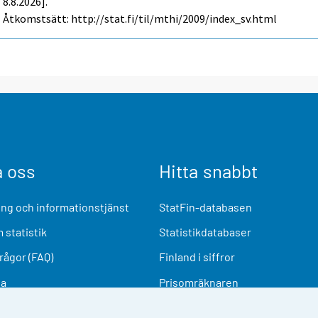
8.8.2026].
Åtkomstsätt: http://stat.fi/til/mthi/2009/index_sv.html
a oss
Hitta snabbt
ng och informationstjänst
StatFin-databasen
 statistik
Statistikdatabaser
frågor (FAQ)
Finland i siffror
ia
Prisomräknaren
Kommande publiceringar