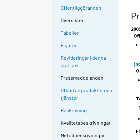
Offentliggöranden
Pr
Översikter
200
Tabeller
Of
Figurer
Revideringar i denna
(n
statistik
O
Pressmeddelanden
Utbud av produkter och
tjänster
T
Beskrivning
Kvalitetsbeskrivningar
F
Metodbeskrivningar