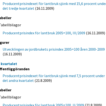
Producentprisindexet för lantbruk sjönk med 15,6 procent unde
det tredje kvartalet
(16.11.2009)
abeller
Tabellbilagor
Producentprisindex för lantbruk 2005=100, III/2009
(16.11.2009)
igurer
Utvecklingen av jordbrukets prisindex 2005=100 åren 2000-2009
(16.11.2009)
a kvartalet
ffentliggöranden
Producentprisindexet för lantbruk sjönk med 7,5 procent under
det andra kvartalet
(21.8.2009)
abeller
Tabellbilagor
Producentprisindex för lantbruk 2005=100, II/2009
(21.8.2009)