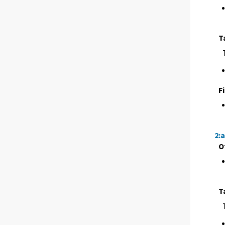
T
F
2:
O
T