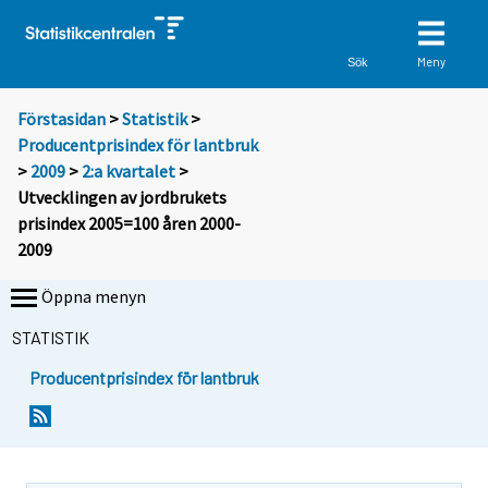
Meny
Sök
Förstasidan
>
Statistik
>
Producentprisindex för lantbruk
>
2009
>
2:a kvartalet
>
Utvecklingen av jordbrukets
prisindex 2005=100 åren 2000-
2009
Öppna menyn
STATISTIK
Producentprisindex för lantbruk