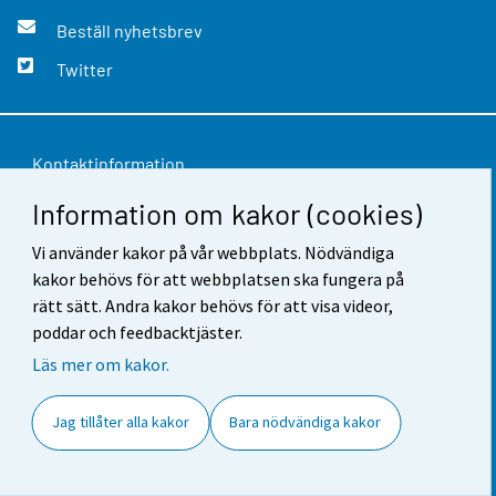
Beställ nyhetsbrev
Twitter
Kontaktinformation
Information om kakor (cookies)
Respons
Vi använder kakor på vår webbplats. Nödvändiga
Användarvillkor
kakor behövs för att webbplatsen ska fungera på
Dataskydd
rätt sätt. Andra kakor behövs för att visa videor,
poddar och feedbacktjäster.
Tillgänglighet
Läs mer om kakor.
Information om webbplatsen
Jag tillåter alla kakor
Bara nödvändiga kakor
Cookie-inställningar