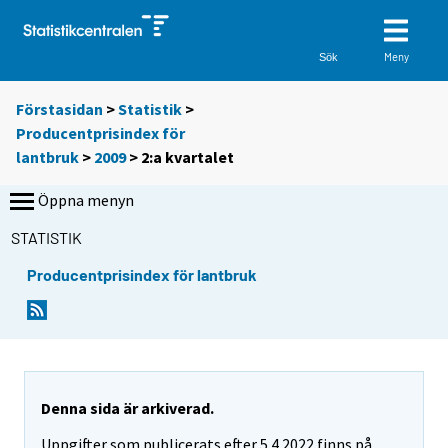
Meny
Sök
Förstasidan
>
Statistik
>
Producentprisindex för
lantbruk
>
2009
>
2:a kvartalet
Öppna menyn
STATISTIK
Producentprisindex för lantbruk
Denna sida är arkiverad.
Uppgifter som publicerats efter 5.4.2022 finns på