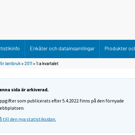
tistikinfo
Enkäter och datainsamlingar
Produkter och
ör lantbruk
>
2011
>
1:a kvartalet
enna sida är arkiverad.
ppgifter som publicerats efter 5.4.2022 finns på den förnyade
ebbplatsen.
å till den nya statistiksidan.