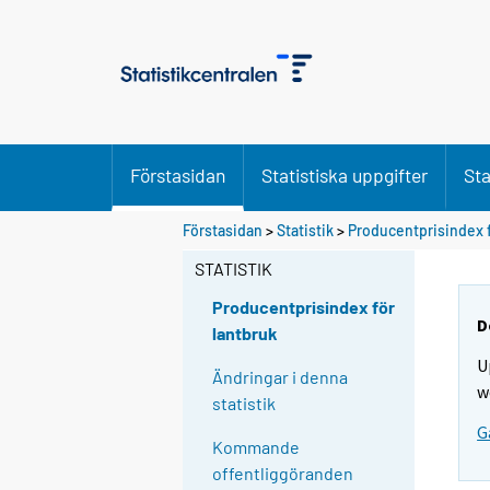
Förstasidan
Statistiska uppgifter
Sta
Förstasidan
>
Statistik
>
Producentprisindex f
STATISTIK
Producentprisindex för
D
lantbruk
U
Ändringar i denna
w
statistik
G
Kommande
offentliggöranden