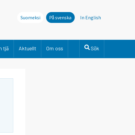
Suomeksi
På svenska
In English
 tjä
Aktuellt
Om oss
Sök