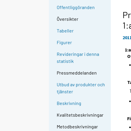
Offentliggöranden
Pr
Översikter
1:
Tabeller
201
Figurer
1:
Revideringar i denna
O
statistik
Pressmeddelanden
T
Utbud av produkter och
tjänster
Beskrivning
Kvalitetsbeskrivningar
F
Metodbeskrivningar