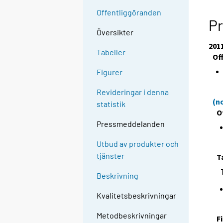
Offentliggöranden
Pr
Översikter
201
Tabeller
Of
Figurer
Revideringar i denna
(n
statistik
O
Pressmeddelanden
Utbud av produkter och
tjänster
T
Beskrivning
Kvalitetsbeskrivningar
Metodbeskrivningar
F