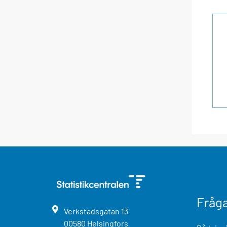
Fråg
Verkstadsgatan
13
00580
Helsingfors