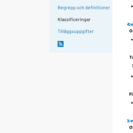
Begrepp och definitioner
Klassificeringar
4:
O
Tilläggsuppgifter
T
F
3:
O