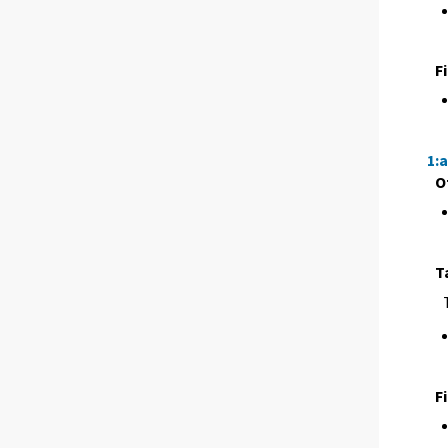
F
1:
O
T
F