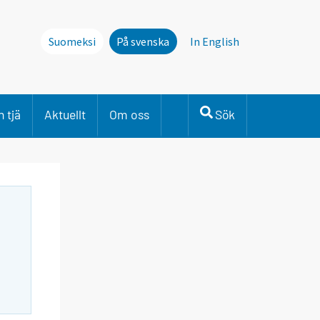
Suomeksi
På svenska
In English
 tjä
Aktuellt
Om oss
Sök