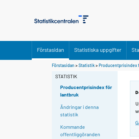
Förstasidan
Statistiska uppgifter
Sta
Förstasidan
>
Statistik
>
Producentprisindex f
STATISTIK
Producentprisindex för
D
lantbruk
U
Ändringar i denna
w
statistik
G
Kommande
offentliggöranden