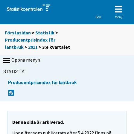
Meny
Sök
Förstasidan
>
Statistik
>
Producentprisindex för
lantbruk
>
2011
>
3:e kvartalet
Öppna menyn
STATISTIK
Producentprisindex för lantbruk
Denna sida är arkiverad.
Uppgifter som publicerats efter 5.4.2022 finns på