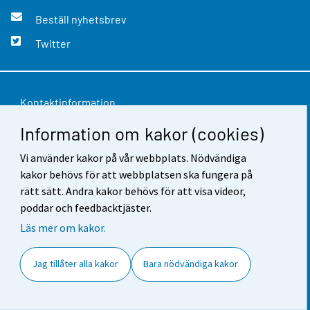
Beställ nyhetsbrev
Twitter
Kontaktinformation
Information om kakor (cookies)
Respons
Vi använder kakor på vår webbplats. Nödvändiga
Användarvillkor
kakor behövs för att webbplatsen ska fungera på
Dataskydd
rätt sätt. Andra kakor behövs för att visa videor,
poddar och feedbacktjäster.
Tillgänglighet
Läs mer om kakor.
Information om webbplatsen
Jag tillåter alla kakor
Bara nödvändiga kakor
Cookie-inställningar