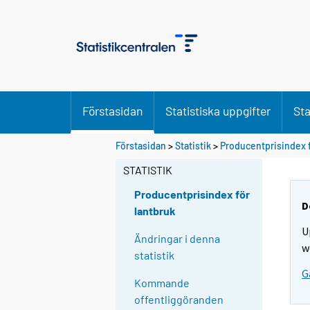
Förstasidan
Statistiska uppgifter
Sta
Förstasidan
>
Statistik
>
Producentprisindex f
STATISTIK
Producentprisindex för
D
lantbruk
U
Ändringar i denna
w
statistik
G
Kommande
offentliggöranden