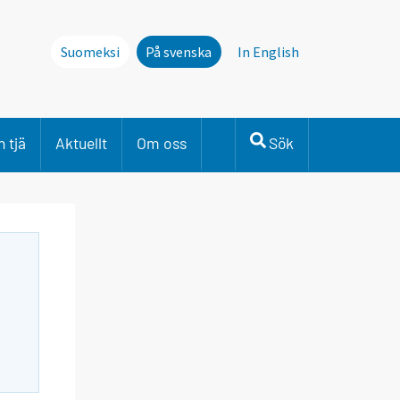
Suomeksi
På svenska
In English
 tjä
Aktuellt
Om oss
Sök