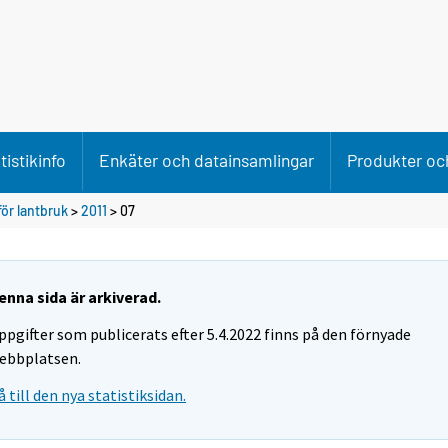
tistikinfo
Enkäter och datainsamlingar
Produkter och
ör lantbruk
>
2011
>
07
enna sida är arkiverad.
ppgifter som publicerats efter 5.4.2022 finns på den förnyade
ebbplatsen.
å till den nya statistiksidan.