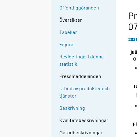
Offentliggöranden
Pr
Översikter
0
Tabeller
201
Figurer
jul
Revideringar i denna
O
statistik
Pressmeddelanden
T
Utbud av produkter och
tjänster
Beskrivning
Kvalitetsbeskrivningar
F
Metodbeskrivningar