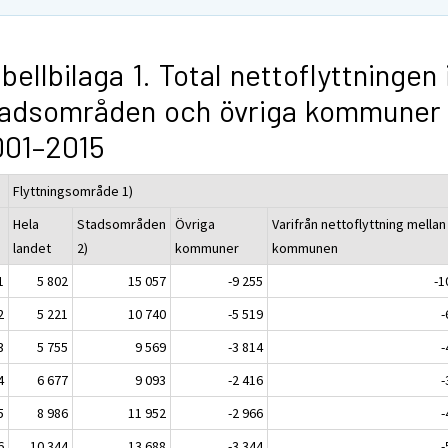
bellbilaga 1. Total nettoflyttningen 
tadsområden och övriga kommuner
001–2015
Flyttningsområde 1)
Hela
Stadsområden
Övriga
Varifrån nettoflyttning mellan
landet
2)
kommuner
kommunen
1
5 802
15 057
-9 255
-1
2
5 221
10 740
-5 519
-
3
5 755
9 569
-3 814
-
4
6 677
9 093
-2 416
-
5
8 986
11 952
-2 966
-
6
10 344
13 688
-3 344
-