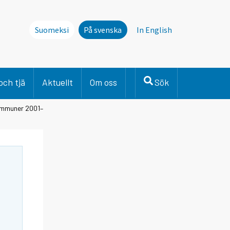
Suomeksi
På svenska
In English
och tjä
Aktuellt
Om oss
Sök
kommuner 2001–