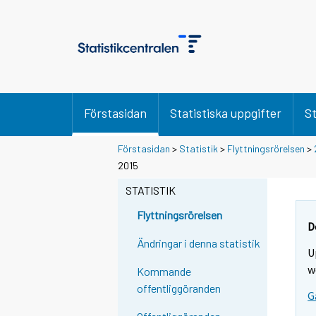
Förstasidan
Statistiska uppgifter
St
Förstasidan
>
Statistik
>
Flyttningsrörelsen
>
2015
STATISTIK
Flyttningsrörelsen
D
Ändringar i denna statistik
U
w
Kommande
offentliggöranden
G