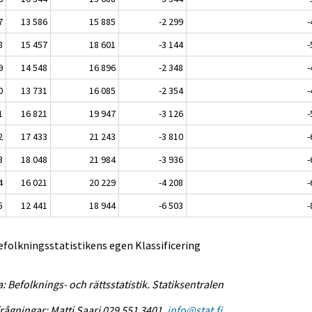
7
13 586
15 885
-2 299
-
8
15 457
18 601
-3 144
-
9
14 548
16 896
-2 348
-
0
13 731
16 085
-2 354
-
1
16 821
19 947
-3 126
-
2
17 433
21 243
-3 810
-
3
18 048
21 984
-3 936
-
4
16 021
20 229
-4 208
-
5
12 441
18 944
-6 503
-
efolkningsstatistikens egen Klassificering
a: Befolknings- och rättsstatistik. Statiksentralen
rågningar: Matti Saari 029 551 3401,
info@stat.fi