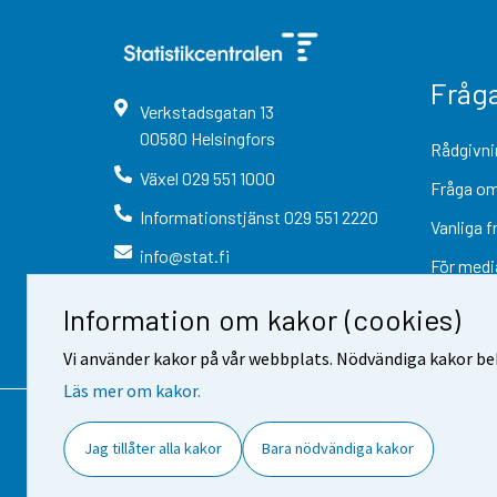
Fråg
Verkstadsgatan
13
00580
Helsingfors
Rådgivni
Växel
029 551 1000
Fråga om
Informationstjänst
029 551 2220
Vanliga f
info@stat.fi
För medi
Information om kakor (cookies)
Vi använder kakor på vår webbplats. Nödvändiga kakor beh
Läs mer om kakor.
Kontaktinformation
Respons
Jag tillåter alla kakor
Bara nödvändiga kakor