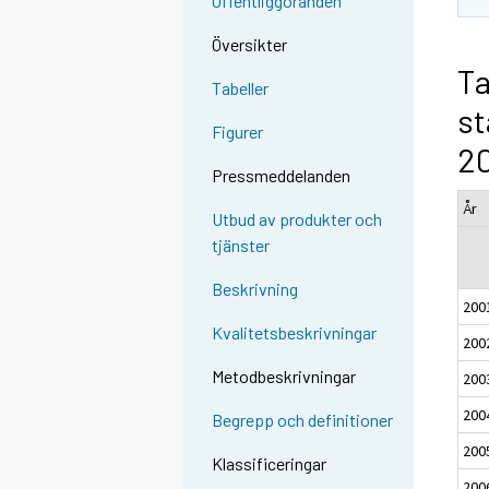
Offentliggöranden
Översikter
Ta
Tabeller
s
Figurer
2
Pressmeddelanden
År
Utbud av produkter och
tjänster
Beskrivning
200
Kvalitetsbeskrivningar
200
Metodbeskrivningar
200
200
Begrepp och definitioner
200
Klassificeringar
200