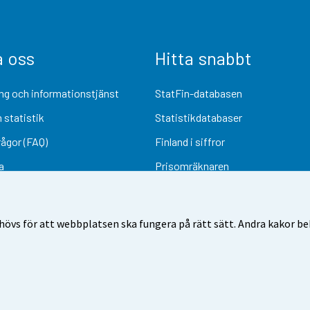
a oss
Hitta snabbt
ng och informationstjänst
StatFin-databasen
 statistik
Statistikdatabaser
rågor (FAQ)
Finland i siffror
a
Prisomräknaren
Kommande publiceringar
Undersökningsmaterial
övs för att webbplatsen ska fungera på rätt sätt. Andra kakor behö
Användarvillkor
Dataskydd
Tillgänglighet
Information om