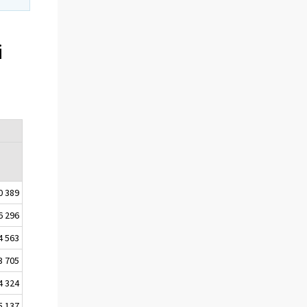
i
0 389
6 296
4 563
3 705
4 324
5 137