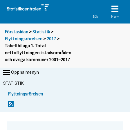
Meny
Sök
Förstasidan
>
Statistik
>
Flyttningsrörelsen
>
2017
>
Tabellbilaga 1. Total
nettoflyttningen i stadsområden
och övriga kommuner 2001–2017
Öppna menyn
STATISTIK
Flyttningsrörelsen