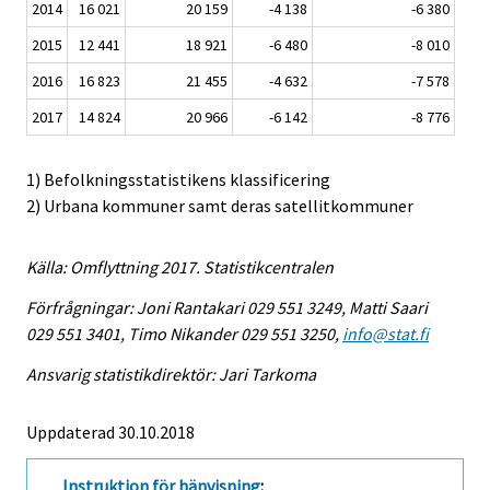
2014
16 021
20 159
-4 138
-6 380
2015
12 441
18 921
-6 480
-8 010
2016
16 823
21 455
-4 632
-7 578
2017
14 824
20 966
-6 142
-8 776
1) Befolkningsstatistikens klassificering
2) Urbana kommuner samt deras satellitkommuner
Källa: Omflyttning 2017. Statistikcentralen
Förfrågningar: Joni Rantakari 029 551 3249, Matti Saari
029 551 3401, Timo Nikander 029 551 3250,
info@stat.fi
Ansvarig statistikdirektör: Jari Tarkoma
Uppdaterad 30.10.2018
Instruktion för hänvisning
: