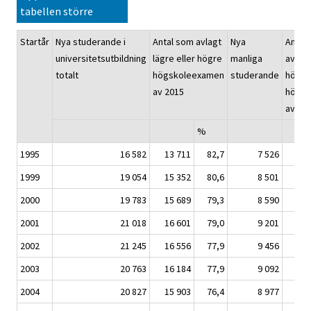
tabellen större
Startår
Nya studerande i
Antal som avlagt
Nya
Antal
universitetsutbildning
lägre eller högre
manliga
avlagt
totalt
högskoleexamen
studerande
högre
av 2015
högsk
av 20
%
1995
16 582
13 711
82,7
7 526
5 
1999
19 054
15 352
80,6
8 501
6 
2000
19 783
15 689
79,3
8 590
6 
2001
21 018
16 601
79,0
9 201
6 
2002
21 245
16 556
77,9
9 456
6 
2003
20 763
16 184
77,9
9 092
6 
2004
20 827
15 903
76,4
8 977
6 