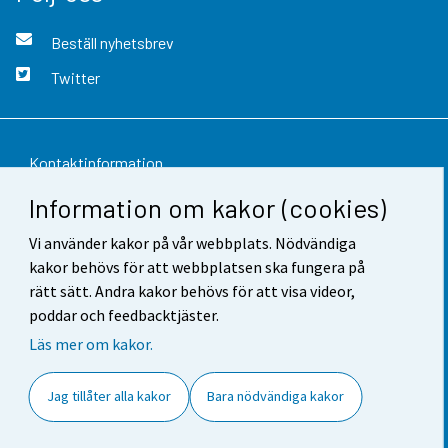
Beställ nyhetsbrev
Twitter
Kontaktinformation
Information om kakor (cookies)
Respons
Vi använder kakor på vår webbplats. Nödvändiga
Användarvillkor
kakor behövs för att webbplatsen ska fungera på
Dataskydd
rätt sätt. Andra kakor behövs för att visa videor,
poddar och feedbacktjäster.
Tillgänglighet
Läs mer om kakor.
Information om webbplatsen
Jag tillåter alla kakor
Bara nödvändiga kakor
Cookie-inställningar