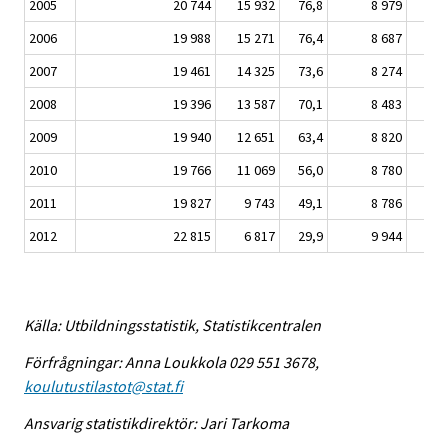
2005
20 744
15 932
76,8
8 979
6 
2006
19 988
15 271
76,4
8 687
6 
2007
19 461
14 325
73,6
8 274
5 
2008
19 396
13 587
70,1
8 483
5 
2009
19 940
12 651
63,4
8 820
4 
2010
19 766
11 069
56,0
8 780
4 
2011
19 827
9 743
49,1
8 786
3 
2012
22 815
6 817
29,9
9 944
2 
Källa: Utbildningsstatistik, Statistikcentralen
Förfrågningar: Anna Loukkola 029 551 3678,
koulutustilastot@stat.fi
Ansvarig statistikdirektör: Jari Tarkoma