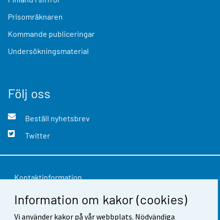
Prisomräknaren
Kommande publiceringar
Undersökningsmaterial
Följ oss
Beställ nyhetsbrev
Twitter
Kontaktinformation
Information om kakor (cookies)
Respons
Vi använder kakor på vår webbplats. Nödvändiga
Användarvillkor