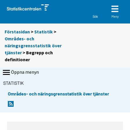
Meny
Sök
Förstasidan
>
Statistik
>
Områdes- och
näringsgrensstatistik över
tjänster
> Begrepp och
definitioner
Öppna menyn
STATISTIK
Områdes- och näringsgrensstatistik över tjänster