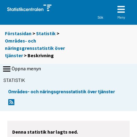
Meny
Sök
Förstasidan
>
Statistik
>
Områdes- och
näringsgrensstatistik över
tjänster
> Beskrivning
Öppna menyn
STATISTIK
Områdes- och näringsgrensstatistik över tjänster
Denna statistik har lagts ned.