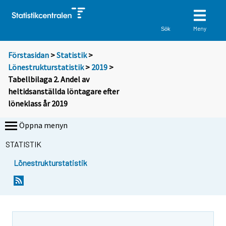
Meny
Sök
Förstasidan
>
Statistik
>
Lönestrukturstatistik
>
2019
>
Tabellbilaga 2. Andel av
heltidsanställda löntagare efter
löneklass år 2019
Öppna menyn
STATISTIK
Lönestrukturstatistik