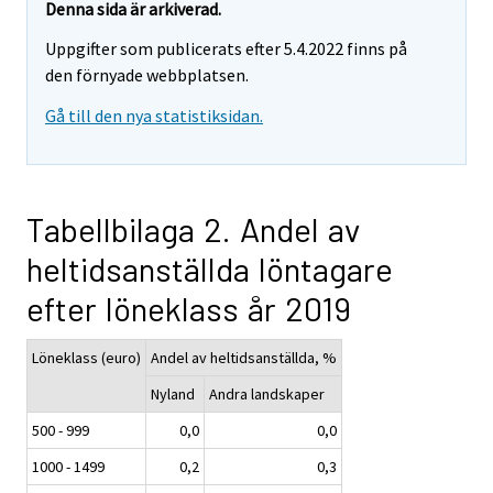
Denna sida är arkiverad.
Uppgifter som publicerats efter 5.4.2022 finns på
den förnyade webbplatsen.
Gå till den nya statistiksidan.
Tabellbilaga 2. Andel av
heltidsanställda löntagare
efter löneklass år 2019
Löneklass (euro)
Andel av heltidsanställda, %
Nyland
Andra landskaper
500 - 999
0,0
0,0
1000 - 1499
0,2
0,3