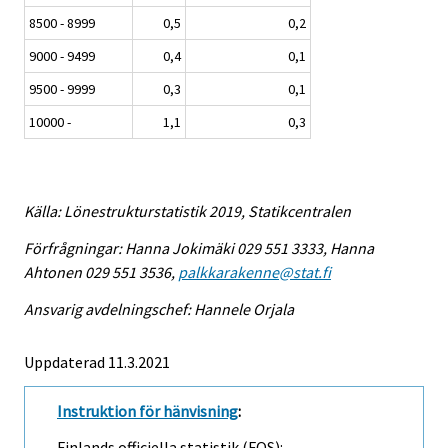
8500 - 8999
0,5
0,2
9000 - 9499
0,4
0,1
9500 - 9999
0,3
0,1
10000 -
1,1
0,3
Källa: Lönestrukturstatistik 2019, Statikcentralen
Förfrågningar: Hanna Jokimäki 029 551 3333, Hanna
Ahtonen 029 551 3536,
palkkarakenne@stat.fi
Ansvarig avdelningschef: Hannele Orjala
Uppdaterad 11.3.2021
Instruktion för hänvisning
:
Finlands officiella statistik (FOS):