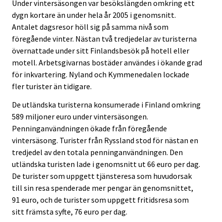
Under vintersäsongen var besökslängden omkring ett
dygn kortare än under hela år 2005 i genomsnitt.
Antalet dagsresor höll sig på samma nivå som
föregående vinter. Nästan två tredjedelar av turisterna
övernattade under sitt Finlandsbesök på hotell eller
motell. Arbetsgivarnas bostäder användes i ökande grad
för inkvartering. Nyland och Kymmenedalen lockade
fler turister än tidigare.
De utländska turisterna konsumerade i Finland omkring
589 miljoner euro under vintersäsongen.
Penninganvändningen ökade från föregående
vintersäsong. Turister från Ryssland stod för nästan en
tredjedel av den totala penninganvändningen. Den
utländska turisten lade i genomsnitt ut 66 euro per dag.
De turister som uppgett tjänsteresa som huvudorsak
till sin resa spenderade mer pengar än genomsnittet,
91 euro, och de turister som uppgett fritidsresa som
sitt främsta syfte, 76 euro per dag.