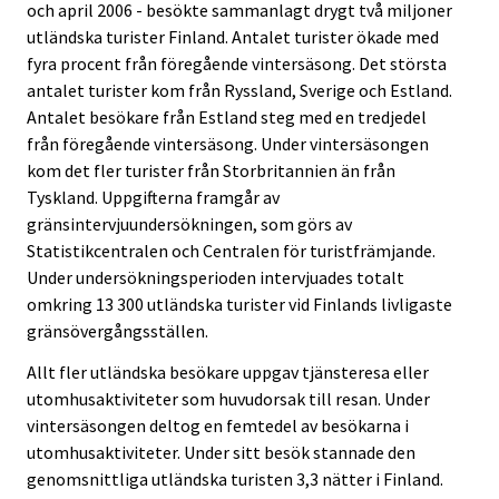
och april 2006 - besökte sammanlagt drygt två miljoner
Ã
utländska turister Finland. Antalet turister ökade med
¤
fyra procent från föregående vintersäsong. Det största
n
antalet turister kom från Ryssland, Sverige och Estland.
s
Antalet besökare från Estland steg med en tredjedel
t
från föregående vintersäsong. Under vintersäsongen
.
kom det fler turister från Storbritannien än från
Tyskland. Uppgifterna framgår av
gränsintervjuundersökningen, som görs av
Statistikcentralen och Centralen för turistfrämjande.
Under undersökningsperioden intervjuades totalt
omkring 13 300 utländska turister vid Finlands livligaste
gränsövergångsställen.
Allt fler utländska besökare uppgav tjänsteresa eller
utomhusaktiviteter som huvudorsak till resan. Under
vintersäsongen deltog en femtedel av besökarna i
utomhusaktiviteter. Under sitt besök stannade den
genomsnittliga utländska turisten 3,3 nätter i Finland.