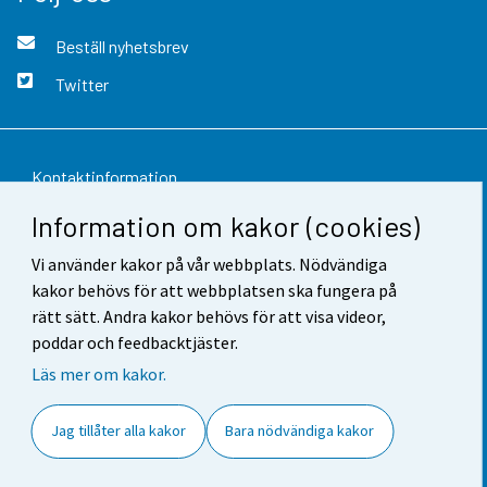
Beställ nyhetsbrev
Twitter
Kontaktinformation
Information om kakor (cookies)
Respons
Vi använder kakor på vår webbplats. Nödvändiga
Användarvillkor
kakor behövs för att webbplatsen ska fungera på
Dataskydd
rätt sätt. Andra kakor behövs för att visa videor,
poddar och feedbacktjäster.
Tillgänglighet
Läs mer om kakor.
Information om webbplatsen
Jag tillåter alla kakor
Bara nödvändiga kakor
Cookie-inställningar