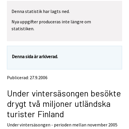
l
y
Denna statistik har lagts ned.
t
Nya uppgifter produceras inte längre om
t
statistiken.
a
r
t
i
Denna sida är arkiverad.
l
l
e
Publicerad: 27.9.2006
n
a
Under vintersäsongen besökte
n
n
drygt två miljoner utländska
a
turister Finland
n
t
Under vintersäsongen - perioden mellan november 2005
j