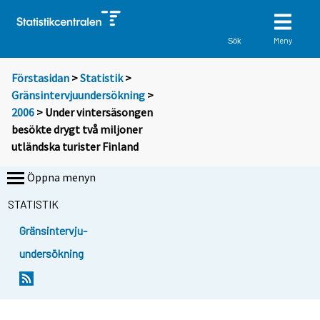
Meny
Sök
Förstasidan
>
Statistik
>
Gränsintervjuundersökning
>
2006
> Under vintersäsongen
besökte drygt två miljoner
utländska turister Finland
Öppna menyn
STATISTIK
Gränsintervju-
undersökning
D
u
f