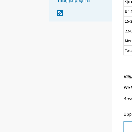
Tilläggsuppgifter
Sju 
8-14
15-
22-
Mer
Tota
Käll
Förf
Ansv
Upp