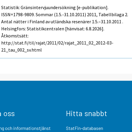
Statistik: Gränsintervjuundersökning [e-publikation].
ISSN=1798-9809.
Sommar (1.5.-31.10.2011)
2011, Tabellbilaga 2.
Antal nätter i Finland av utländska resenärer 1.5.–31.10.2011 .
Helsingfors: Statistikcentralen [hänvisat: 6.8.2026].
Åtkomstsätt:
http://stat.fi/til/rajat/2011/02/rajat_2011_02_2012-03-
21_tau_002_sv.html
a oss
Hitta snabbt
ng och informationstjänst
StatFin-databasen