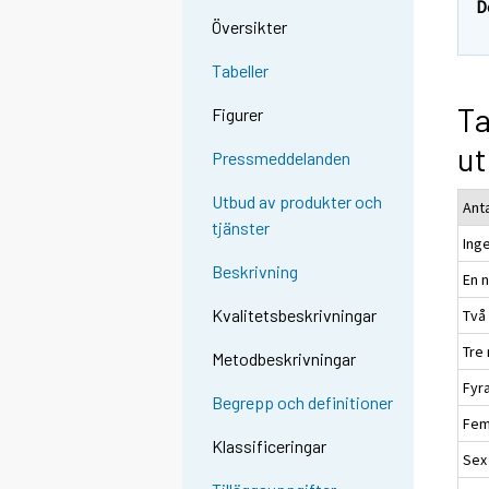
D
Översikter
Tabeller
Ta
Figurer
ut
Pressmeddelanden
Utbud av produkter och
Anta
tjänster
Ing
Beskrivning
En n
Kvalitetsbeskrivningar
Två
Tre 
Metodbeskrivningar
Fyr
Begrepp och definitioner
Fem
Klassificeringar
Sex