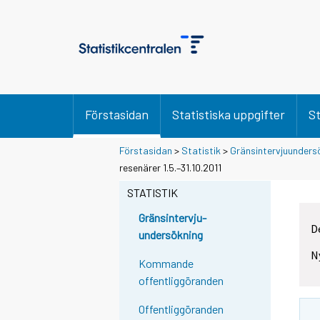
Förstasidan
Statistiska uppgifter
St
Förstasidan
>
Statistik
>
Gränsintervjuunders
resenärer 1.5.–31.10.2011
STATISTIK
Gränsintervju-
D
undersökning
N
Kommande
offentliggöranden
Offentliggöranden