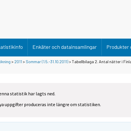
atistikinfo
Enkäter och datainsamlingar
Produkter 
ökning
>
2011
>
Sommar (1.5.-31.10.2011)
> Tabellbilaga 2. Antal nätter i Fin
enna statistik har lagts ned.
ya uppgifter produceras inte längre om statistiken.