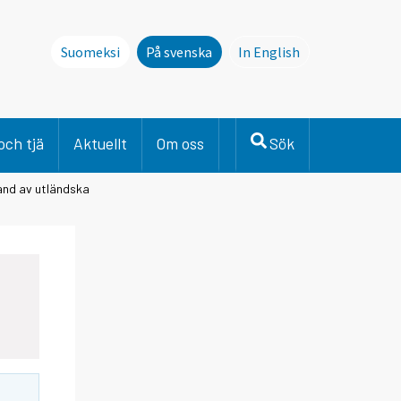
Suomeksi
På svenska
In English
This page is not avai
och tjä
Aktuellt
Om oss
Sök
land av utländska