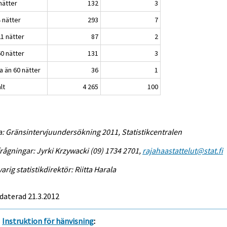
nätter
132
3
 nätter
293
7
21 nätter
87
2
60 nätter
131
3
a än 60 nätter
36
1
lt
4 265
100
a: Gränsintervjuundersökning 2011, Statistikcentralen
rågningar: Jyrki Krzywacki (09) 1734 2701,
rajahaastattelut@stat.fi
arig statistikdirektör: Riitta Harala
daterad 21.3.2012
Instruktion för hänvisning
: