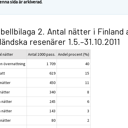
enna sida är arkiverad.
bellbilaga 2. Antal nätter i Finland 
ländska resenärer 1.5.–31.10.2011
l nätter
Antal 1000 pass.
Andel procent (%)
en övernattning
1 709
40
att
619
15
 nätter
450
11
nätter
340
8
a nätter
245
6
 nätter
143
3
 nätter
80
2