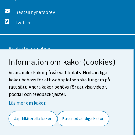
Beställ nyhetsbrev
Twitter
Kontaktinformation
Information om kakor (cookies)
Respons
Användarvillkor
Vi använder kakor på vår webbplats. Nödvändiga
kakor behövs för att webbplatsen ska fungera på
Dataskydd
rätt sätt. Andra kakor behövs för att visa videor,
poddar och feedbacktjäster.
Tillgänglighet
Läs mer om kakor.
Information om webbplatsen
Jag tillåter alla kakor
Bara nödvändiga kakor
Cookie-inställningar