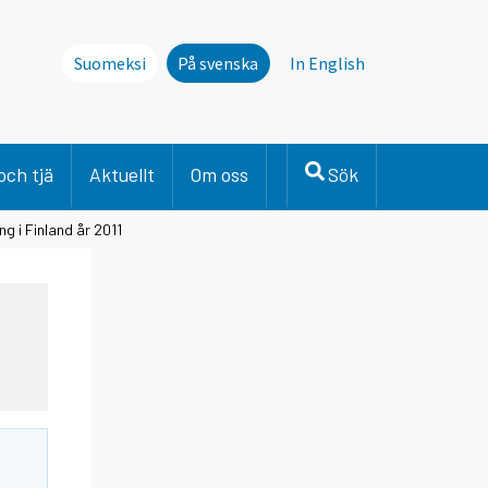
Suomeksi
På svenska
In English
och tjä
Aktuellt
Om oss
Sök
g i Finland år 2011