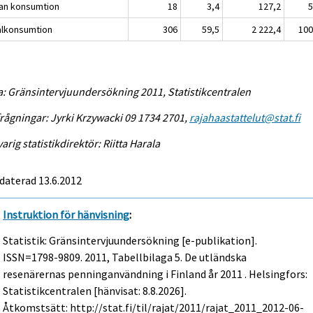
an konsumtion
18
3,4
127,2
5
alkonsumtion
306
59,5
2 222,4
100
a: Gränsintervjuundersökning 2011, Statistikcentralen
rågningar: Jyrki Krzywacki 09 1734 2701,
rajahaastattelut@stat.fi
arig statistikdirektör: Riitta Harala
daterad 13.6.2012
Instruktion för hänvisning
:
Statistik: Gränsintervjuundersökning [e-publikation].
ISSN=1798-9809. 2011, Tabellbilaga 5. De utländska
resenärernas penninganvändning i Finland år 2011 . Helsingfors:
Statistikcentralen [hänvisat: 8.8.2026].
Åtkomstsätt: http://stat.fi/til/rajat/2011/rajat_2011_2012-06-