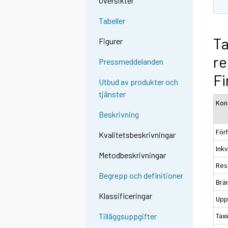
Översikter
Tabeller
Ta
Figurer
re
Pressmeddelanden
Fi
Utbud av produkter och
tjänster
Kon
Beskrivning
För
Kvalitetsbeskrivningar
Ink
Metodbeskrivningar
Res
Begrepp och definitioner
Brä
Klassificeringar
Upp
Tax
Tilläggsuppgifter