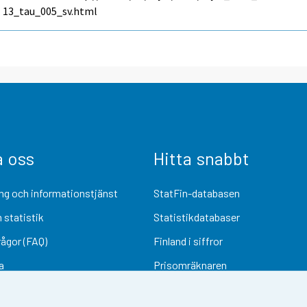
13_tau_005_sv.html
a oss
Hitta snabbt
ng och informationstjänst
StatFin-databasen
 statistik
Statistikdatabaser
rågor (FAQ)
Finland i siffror
a
Prisomräknaren
Kommande publiceringar