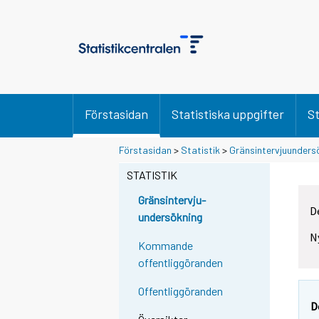
Förstasidan
Statistiska uppgifter
St
Förstasidan
>
Statistik
>
Gränsintervjuunders
STATISTIK
Gränsintervju-
D
undersökning
N
Kommande
offentliggöranden
Offentliggöranden
D