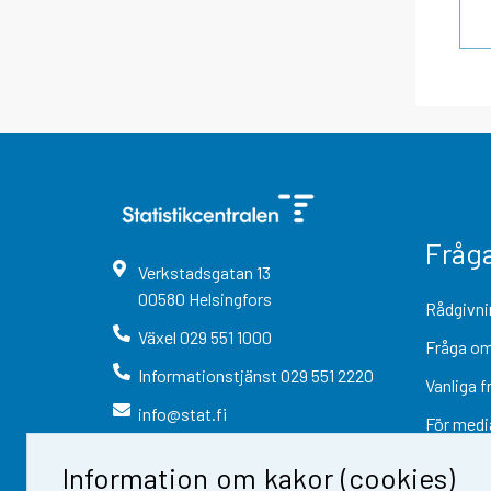
Fråg
Verkstadsgatan
13
00580
Helsingfors
Rådgivni
Växel
029 551 1000
Fråga om
Informationstjänst
029 551 2220
Vanliga f
info@stat.fi
För medi
Information om kakor (cookies)