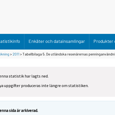
atistikinfo
Enkäter och datainsamlingar
Produkter 
ökning
>
2011
> Tabellbilaga 5. De utländska resenärernas penninganvändnin
enna statistik har lagts ned.
ya uppgifter produceras inte längre om statistiken.
enna sida är arkiverad.