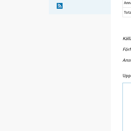
Ann
Tot
Käll
Förf
Ansv
Upp