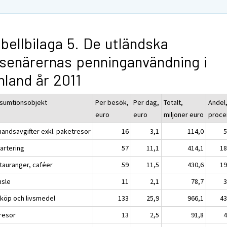
bellbilaga 5. De utländska
senärernas penninganvändning i
nland år 2011
sumtionsobjekt
Per besök,
Per dag,
Totalt,
Andel
euro
euro
miljoner euro
proce
handsavgifter exkl. paketresor
16
3,1
114,0
5
vartering
57
11,1
414,1
18
tauranger, caféer
59
11,5
430,6
19
nsle
11
2,1
78,7
3
köp och livsmedel
133
25,9
966,1
43
iresor
13
2,5
91,8
4