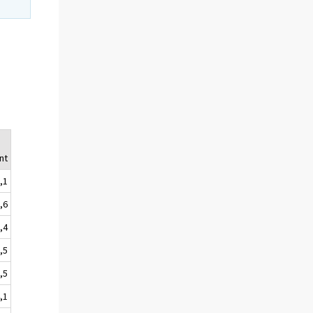
,
nt
,1
,6
,4
,5
,5
,1