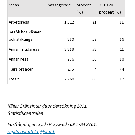
resan
passagerare
procent
2010-2011,
(%)
procent (%)
Arbetsresa
1 522
21
11
Besök hos vänner
och släktingar
889
12
16
Annan fritidsresa
3 818
53
21
Annan resa
756
10
10
Flera orsaker
275
4
44
Totalt
7 260
100
17
Källa: Gränsintervjuundersökning 2011,
Statistikcentralen
Förfrågningar: Jyrki Krzywacki 09 1734 2701,
rajahaastattelut@stat.fi