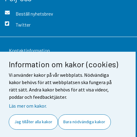
Beställ nyhetsbrev
Twitter
Kontaktinformation
Information om kakor (cookies)
Respons
Vi använder kakor på vår webbplats. Nödvändiga
Användarvillkor
kakor behövs för att webbplatsen ska fungera på
Dataskydd
rätt sätt. Andra kakor behövs för att visa videor,
poddar och feedbacktjäster.
Tillgänglighet
Läs mer om kakor.
Information om webbplatsen
Jag tillåter alla kakor
Bara nödvändiga kakor
Cookie-inställningar