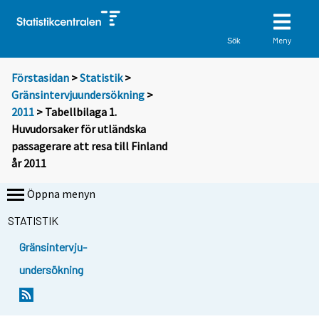
Meny
Sök
Förstasidan
>
Statistik
>
Gränsintervjuundersökning
>
2011
> Tabellbilaga 1.
Huvudorsaker för utländska
passagerare att resa till Finland
år 2011
Öppna menyn
STATISTIK
Gränsintervju-
undersökning