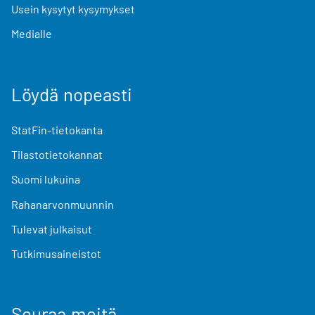
Usein kysytyt kysymykset
Medialle
Löydä nopeasti
StatFin-tietokanta
Tilastotietokannat
Suomi lukuina
Rahanarvonmuunnin
Tulevat julkaisut
Tutkimusaineistot
Seuraa meitä