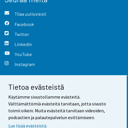
Tilaa uutisviesti
Facebook
Twitter
LinkedIn
YouTube
Instagram
Tietoa evästeistä
Yhteystiedot
Käytämme sivustollamme evästeitä.
Palaute
Välttämättömiä evästeitä tarvitaan, jotta sivusto
toimii oikein. Muita evästeitä tarvitaan videoiden,
Käyttöehdot
podcastien ja palautepalvelun esittämiseen.
Tietosuoja
Lue lisää evästeistä.