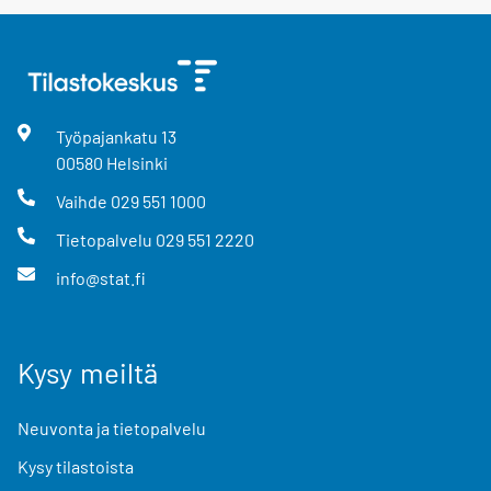
Työpajankatu
13
00580
Helsinki
Vaihde
029 551 1000
Tietopalvelu
029 551 2220
info@stat.fi
Kysy meiltä
Neuvonta ja tietopalvelu
Kysy tilastoista