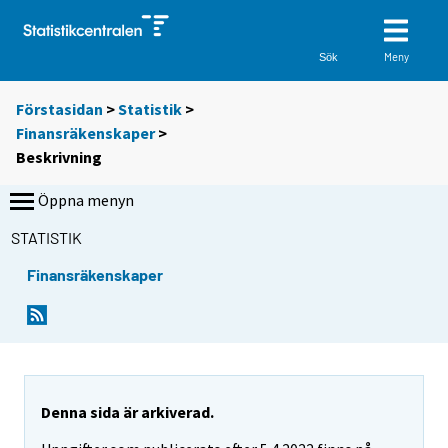
Meny
Sök
Förstasidan
>
Statistik
>
Finansräkenskaper
>
Beskrivning
Öppna menyn
STATISTIK
Finansräkenskaper
Denna sida är arkiverad.