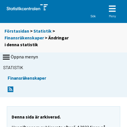
Meny
Sök
Förstasidan
>
Statistik
>
Finansräkenskaper
> Ändringar
i denna statistik
Öppna menyn
STATISTIK
Finansräkenskaper
Denna sida är arkiverad.