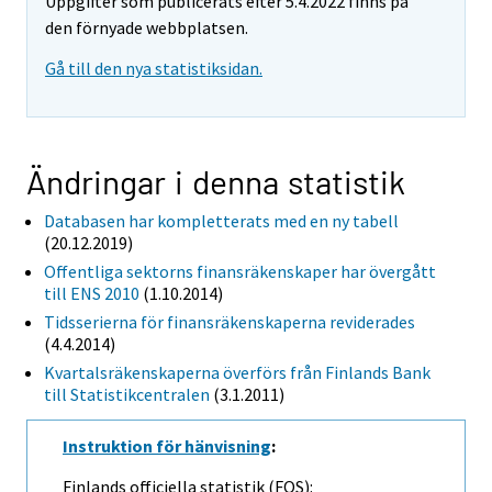
Uppgifter som publicerats efter 5.4.2022 finns på
den förnyade webbplatsen.
Gå till den nya statistiksidan.
Ändringar i denna statistik
Databasen har kompletterats med en ny tabell
(20.12.2019)
Offentliga sektorns finansräkenskaper har övergått
till ENS 2010
(1.10.2014)
Tidsserierna för finansräkenskaperna reviderades
(4.4.2014)
Kvartalsräkenskaperna överförs från Finlands Bank
till Statistikcentralen
(3.1.2011)
Instruktion för hänvisning
:
Finlands officiella statistik (FOS):