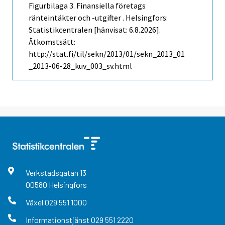
Figurbilaga 3. Finansiella företags
ränteintäkter och -utgifter . Helsingfors:
Statistikcentralen [hänvisat: 6.8.2026].
Åtkomstsätt:
http://stat.fi/til/sekn/2013/01/sekn_2013_01
_2013-06-28_kuv_003_sv.html
Verkstadsgatan
13
00580
Helsingfors
Växel
029 551 1000
Informationstjänst
029 551 2220