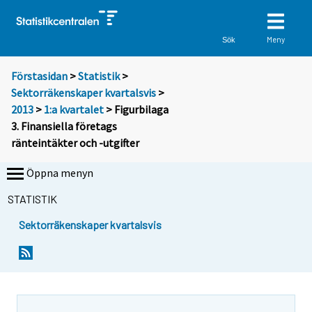
Meny
Sök
Förstasidan
>
Statistik
>
Sektorräkenskaper kvartalsvis
>
2013
>
1:a kvartalet
> Figurbilaga
3. Finansiella företags
ränteintäkter och -utgifter
Öppna menyn
STATISTIK
Sektorräkenskaper kvartalsvis