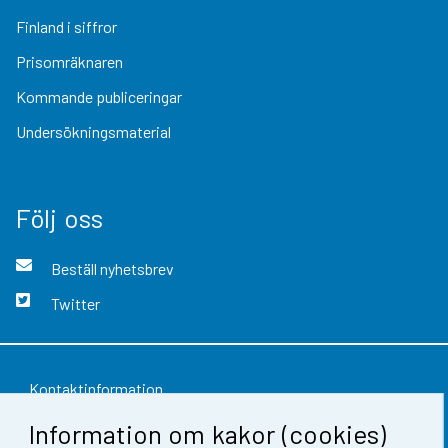
Finland i siffror
Prisomräknaren
Kommande publiceringar
Undersökningsmaterial
Följ oss
Beställ nyhetsbrev
Twitter
Kontaktinformation
Information om kakor (cookies)
Respons