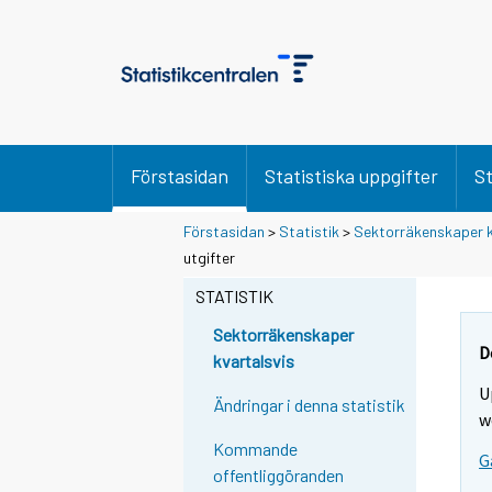
Förstasidan
Statistiska uppgifter
St
Förstasidan
>
Statistik
>
Sektorräkenskaper k
utgifter
STATISTIK
Sektorräkenskaper
D
kvartalsvis
U
Ändringar i denna statistik
w
Kommande
G
offentliggöranden