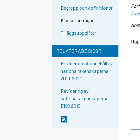
Förf
Begrepp och definitioner
kans
Klassificeringar
Ansv
Tilläggsuppgifter
Upp
RELATERADE SIDOR
Reviderat datainnehåll av
nationalräkenskaperna
2019-2020
Revidering av
nationalräkenskaperna
ENS 2010