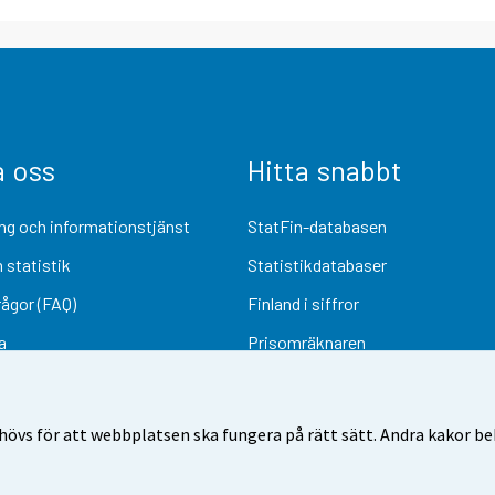
a oss
Hitta snabbt
ng och informationstjänst
StatFin-databasen
 statistik
Statistikdatabaser
rågor (FAQ)
Finland i siffror
a
Prisomräknaren
Kommande publiceringar
Undersökningsmaterial
övs för att webbplatsen ska fungera på rätt sätt. Andra kakor behö