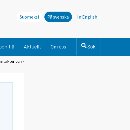
Suomeksi
På svenska
In English
och tjä
Aktuellt
Om oss
Sök
eintäkter och -