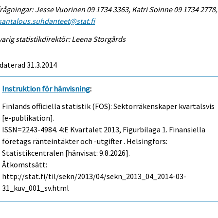
rågningar: Jesse Vuorinen 09 1734 3363, Katri Soinne 09 1734 2778,
antalous.suhdanteet@stat.fi
arig statistikdirektör: Leena Storgårds
daterad 31.3.2014
Instruktion för hänvisning
:
Finlands officiella statistik (FOS): Sektorräkenskaper kvartalsvis
[e-publikation].
ISSN=2243-4984.
4:e Kvartalet
2013, Figurbilaga 1. Finansiella
företags ränteintäkter och -utgifter . Helsingfors:
Statistikcentralen [hänvisat: 9.8.2026].
Åtkomstsätt:
http://stat.fi/til/sekn/2013/04/sekn_2013_04_2014-03-
31_kuv_001_sv.html