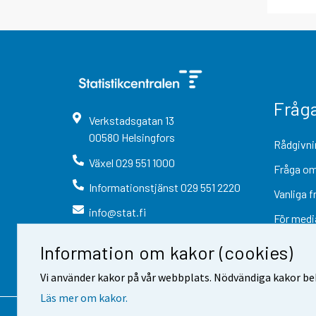
Fråg
Verkstadsgatan
13
00580
Helsingfors
Rådgivni
Växel
029 551 1000
Fråga om
Informationstjänst
029 551 2220
Vanliga f
info@stat.fi
För medi
Information om kakor (cookies)
Vi använder kakor på vår webbplats. Nödvändiga kakor beh
Läs mer om kakor.