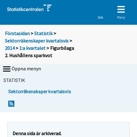
Meny
Sök
Förstasidan
>
Statistik
>
Sektorräkenskaper kvartalsvis
>
2014
>
1:a kvartalet
> Figurbilaga
2. Hushållens sparkvot
Öppna menyn
STATISTIK
Sektorräkenskaper kvartalsvis
Denna sida är arkiverad.