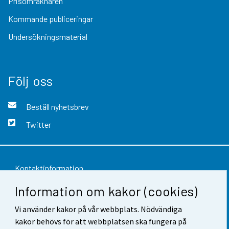
Prisomräknaren
Kommande publiceringar
Undersökningsmaterial
Följ oss
Beställ nyhetsbrev
Twitter
Kontaktinformation
Information om kakor (cookies)
Respons
Vi använder kakor på vår webbplats. Nödvändiga
Användarvillkor
kakor behövs för att webbplatsen ska fungera på