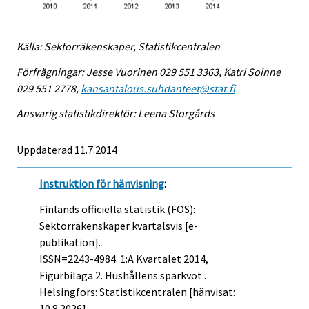
Källa: Sektorräkenskaper, Statistikcentralen
Förfrågningar: Jesse Vuorinen 029 551 3363, Katri Soinne
029 551 2778,
kansantalous.suhdanteet@stat.fi
Ansvarig statistikdirektör: Leena Storgårds
Uppdaterad 11.7.2014
Instruktion för hänvisning
:
Finlands officiella statistik (FOS):
Sektorräkenskaper kvartalsvis [e-
publikation].
ISSN=2243-4984.
1:a Kvartalet
2014,
Figurbilaga 2. Hushållens sparkvot .
Helsingfors: Statistikcentralen [hänvisat:
10.8.2026].