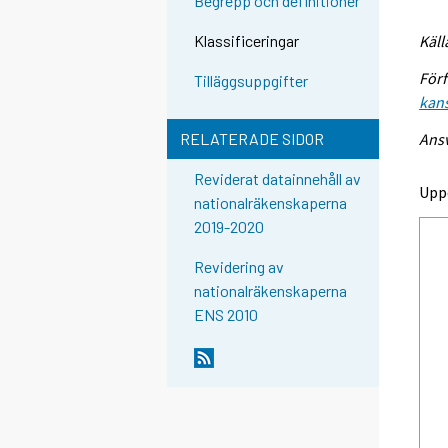
Begrepp och definitioner
Käll
Klassificeringar
Förf
Tilläggsuppgifter
kans
Ansv
RELATERADE SIDOR
Reviderat datainnehåll av
Upp
nationalräkenskaperna
2019-2020
Revidering av
nationalräkenskaperna
ENS 2010