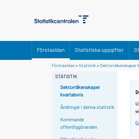
Förstasidan
Statistiska uppgifter
St
Förstasidan
>
Statistik
>
Sektorräkenskaper k
STATISTIK
Sektorräkenskaper
D
kvartalsvis
U
Ändringar i denna statistik
w
Kommande
G
offentliggöranden