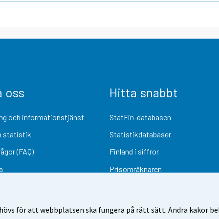
a oss
Hitta snabbt
ng och informationstjänst
StatFin-databasen
 statistik
Statistikdatabaser
rågor (FAQ)
Finland i siffror
a
Prisomräknaren
Kommande publiceringar
Undersökningsmaterial
övs för att webbplatsen ska fungera på rätt sätt. Andra kakor behö