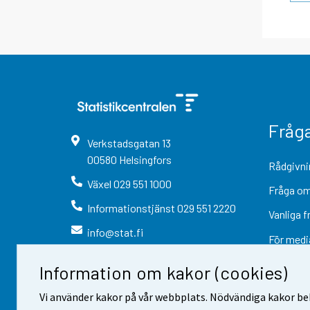
Fråg
Verkstadsgatan
13
00580
Helsingfors
Rådgivni
Växel
029 551 1000
Fråga om
Informationstjänst
029 551 2220
Vanliga f
info@stat.fi
För medi
Information om kakor (cookies)
Vi använder kakor på vår webbplats. Nödvändiga kakor beh