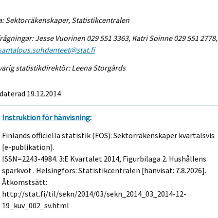
a: Sektorräkenskaper, Statistikcentralen
rågningar: Jesse Vuorinen 029 551 3363, Katri Soinne 029 551 2778,
antalous.suhdanteet@stat.fi
arig statistikdirektör: Leena Storgårds
daterad 19.12.2014
Instruktion för hänvisning
:
Finlands officiella statistik (FOS): Sektorräkenskaper kvartalsvis
[e-publikation].
ISSN=2243-4984.
3:e Kvartalet
2014, Figurbilaga 2. Hushållens
sparkvot . Helsingfors: Statistikcentralen [hänvisat: 7.8.2026].
Åtkomstsätt:
http://stat.fi/til/sekn/2014/03/sekn_2014_03_2014-12-
19_kuv_002_sv.html