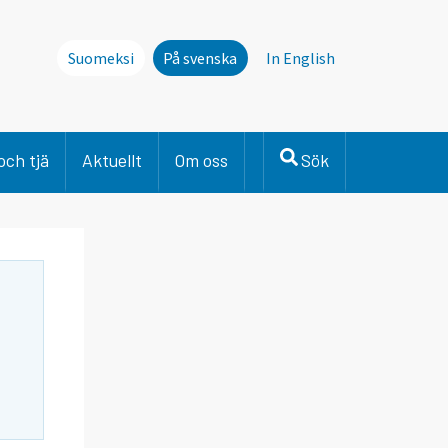
Suomeksi
På svenska
In English
och tjä
Aktuellt
Om oss
Sök