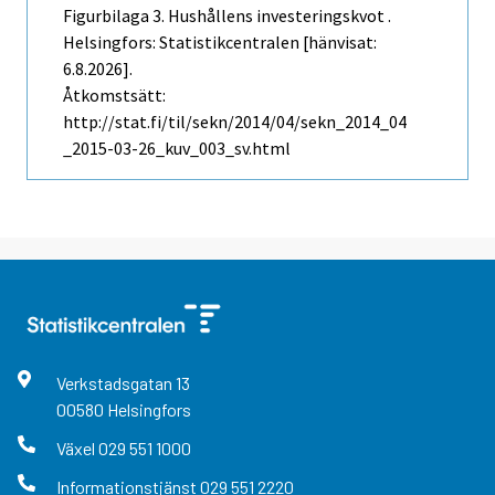
Figurbilaga 3. Hushållens investeringskvot .
Helsingfors: Statistikcentralen [hänvisat:
6.8.2026].
Åtkomstsätt:
http://stat.fi/til/sekn/2014/04/sekn_2014_04
_2015-03-26_kuv_003_sv.html
Verkstadsgatan
13
00580
Helsingfors
Växel
029 551 1000
Informationstjänst
029 551 2220