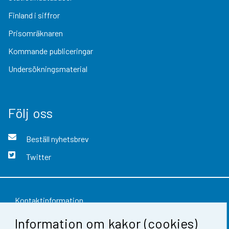
Finland i siffror
Prisomräknaren
Kommande publiceringar
Undersökningsmaterial
Följ oss
Beställ nyhetsbrev
Twitter
Kontaktinformation
Information om kakor (cookies)
Respons