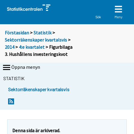
Meny
Sök
Förstasidan
>
Statistik
>
Sektorräkenskaper kvartalsvis
>
2014
>
4:e kvartalet
> Figurbilaga
3. Hushållens investeringskvot
Öppna menyn
STATISTIK
Sektorräkenskaper kvartalsvis
Denna sida är arkiverad.