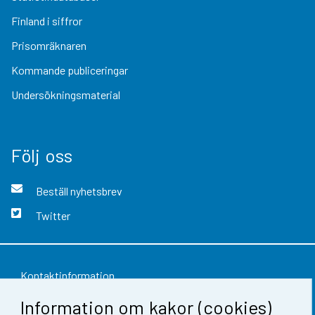
Finland i siffror
Prisomräknaren
Kommande publiceringar
Undersökningsmaterial
Följ oss
Beställ nyhetsbrev
Twitter
Kontaktinformation
Information om kakor (cookies)
Respons