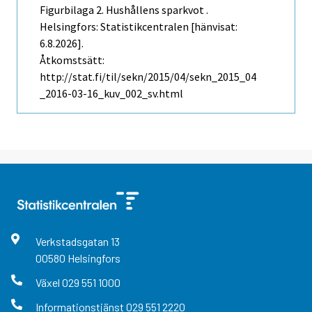
Figurbilaga 2. Hushållens sparkvot .
Helsingfors: Statistikcentralen [hänvisat:
6.8.2026].
Åtkomstsätt:
http://stat.fi/til/sekn/2015/04/sekn_2015_04
_2016-03-16_kuv_002_sv.html
Verkstadsgatan
13
00580
Helsingfors
Växel
029 551 1000
Informationstjänst
029 551 2220