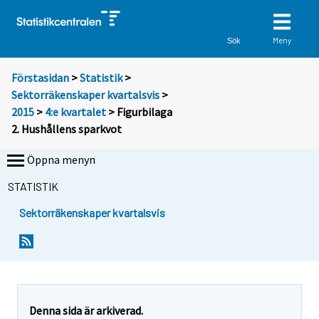
Meny
Sök
Förstasidan
>
Statistik
>
Sektorräkenskaper kvartalsvis
>
2015
>
4:e kvartalet
> Figurbilaga
2. Hushållens sparkvot
Öppna menyn
STATISTIK
Sektorräkenskaper kvartalsvis
Denna sida är arkiverad.