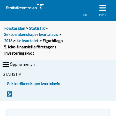
Meny
Sök
Förstasidan
>
Statistik
>
Sektorräkenskaper kvartalsvis
>
2015
>
4:e kvartalet
> Figurbilaga
5. Icke-finansiella företagens
investeringskvot
Öppna menyn
STATISTIK
Sektorräkenskaper kvartalsvis