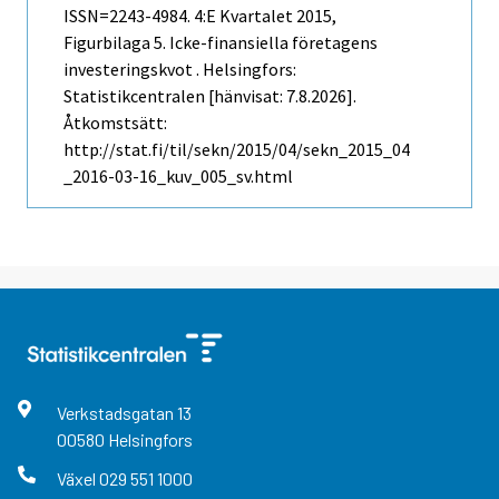
ISSN=2243-4984.
4:e Kvartalet
2015,
Figurbilaga 5. Icke-finansiella företagens
investeringskvot . Helsingfors:
Statistikcentralen [hänvisat: 7.8.2026].
Åtkomstsätt:
http://stat.fi/til/sekn/2015/04/sekn_2015_04
_2016-03-16_kuv_005_sv.html
Verkstadsgatan
13
00580
Helsingfors
Växel
029 551 1000