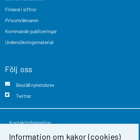
Finland i siffror
Prisomräknaren
Kommande publiceringar
Undersökningsmaterial
Följ oss
Beställ nyhetsbrev
Twitter
Kontaktinformation
Information om kakor (cookies)
Respons