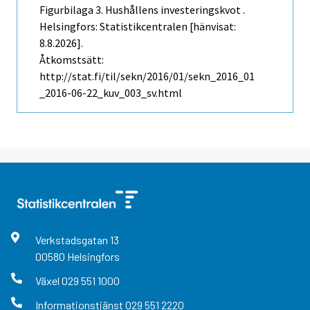
Figurbilaga 3. Hushållens investeringskvot .
Helsingfors: Statistikcentralen [hänvisat:
8.8.2026].
Åtkomstsätt:
http://stat.fi/til/sekn/2016/01/sekn_2016_01
_2016-06-22_kuv_003_sv.html
Verkstadsgatan
13
00580
Helsingfors
Växel
029 551 1000
Informationstjänst
029 551 2220