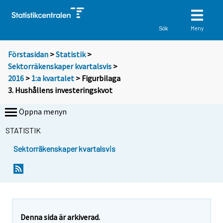
Meny
Sök
Förstasidan
>
Statistik
>
Sektorräkenskaper kvartalsvis
>
2016
>
1:a kvartalet
> Figurbilaga
3. Hushållens investeringskvot
Öppna menyn
STATISTIK
Sektorräkenskaper kvartalsvis
Denna sida är arkiverad.