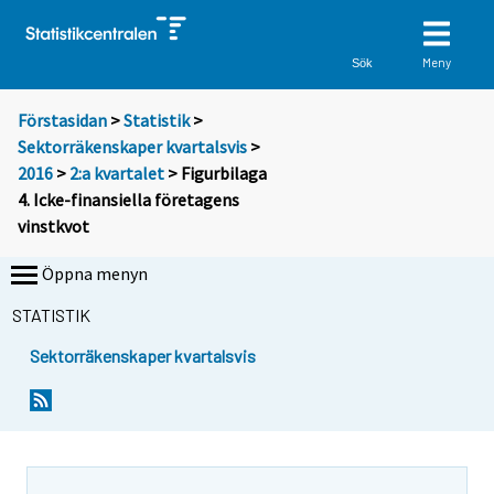
Meny
Sök
Förstasidan
>
Statistik
>
Sektorräkenskaper kvartalsvis
>
2016
>
2:a kvartalet
> Figurbilaga
4. Icke-finansiella företagens
vinstkvot
Öppna menyn
STATISTIK
Sektorräkenskaper kvartalsvis