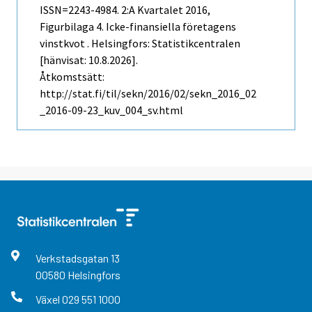
ISSN=2243-4984.
2:a Kvartalet
2016,
Figurbilaga 4. Icke-finansiella företagens
vinstkvot . Helsingfors: Statistikcentralen
[hänvisat: 10.8.2026].
Åtkomstsätt:
http://stat.fi/til/sekn/2016/02/sekn_2016_02
_2016-09-23_kuv_004_sv.html
Verkstadsgatan
13
00580
Helsingfors
Växel
029 551 1000