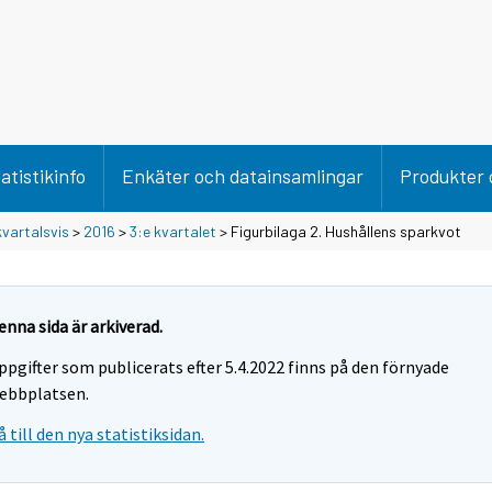
atistikinfo
Enkäter och datainsamlingar
Produkter 
vartalsvis
>
2016
>
3:e kvartalet
> Figurbilaga 2. Hushållens sparkvot
enna sida är arkiverad.
ppgifter som publicerats efter 5.4.2022 finns på den förnyade
ebbplatsen.
å till den nya statistiksidan.