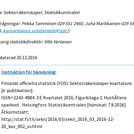
a: Sektorräkenskaper, Statistikcentralen
rågningar: Pekka Tamminen 029 551 2460, Juha Martikainen 029 5
5,
kansantalous.suhdanteet@stat.fi
arig statistikdirektör: Ville Vertanen
daterad 20.12.2016
Instruktion för hänvisning
:
Finlands officiella statistik (FOS): Sektorräkenskaper kvartalsvis
[e-publikation].
ISSN=2243-4984.
3:e Kvartalet
2016, Figurbilaga 2. Hushållens
sparkvot . Helsingfors: Statistikcentralen [hänvisat: 7.8.2026].
Åtkomstsätt:
http://stat.fi/til/sekn/2016/03/sekn_2016_03_2016-12-
20_kuv_002_sv.html