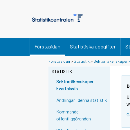
Förstasidan
Statistiska uppgifter
St
Förstasidan
>
Statistik
>
Sektorräkenskaper k
STATISTIK
Sektorräkenskaper
D
kvartalsvis
U
Ändringar i denna statistik
w
Kommande
G
offentliggöranden