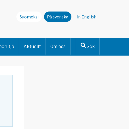
Suomeksi
På svenska
In English
och tjä
Aktuellt
Om oss
Sök