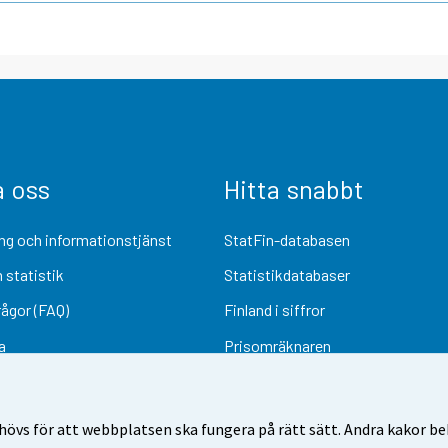
a oss
Hitta snabbt
ng och informationstjänst
StatFin-databasen
 statistik
Statistikdatabaser
rågor (FAQ)
Finland i siffror
a
Prisomräknaren
Kommande publiceringar
Undersökningsmaterial
övs för att webbplatsen ska fungera på rätt sätt. Andra kakor behö