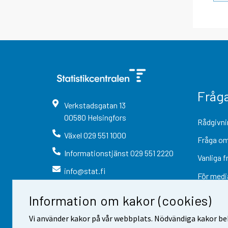
Fråg
Verkstadsgatan
13
00580
Helsingfors
Rådgivni
Växel
029 551 1000
Fråga om
Informationstjänst
029 551 2220
Vanliga f
info@stat.fi
För medi
Information om kakor (cookies)
Vi använder kakor på vår webbplats. Nödvändiga kakor beh