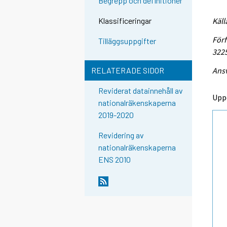
Begrepp och definitioner
Käll
Klassificeringar
Förf
Tilläggsuppgifter
322
Ansv
RELATERADE SIDOR
Reviderat datainnehåll av
Upp
nationalräkenskaperna
2019-2020
Revidering av
nationalräkenskaperna
ENS 2010