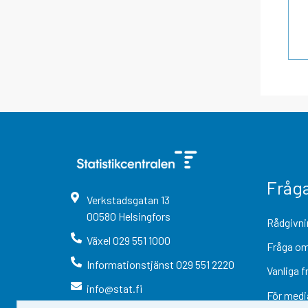
Fråg
Verkstadsgatan
13
00580
Helsingfors
Rådgivni
Växel
029 551 1000
Fråga om
Informationstjänst
029 551 2220
Vanliga f
info@stat.fi
För medi