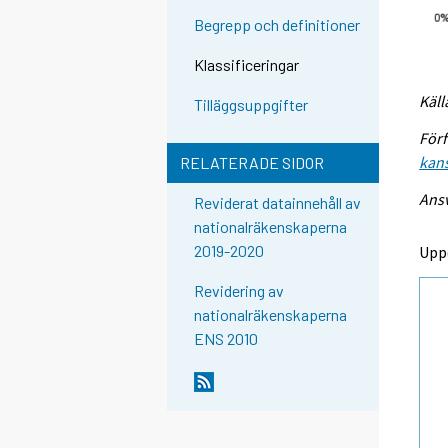
Begrepp och definitioner
Klassificeringar
Käll
Tilläggsuppgifter
Förf
kans
RELATERADE SIDOR
Ansv
Reviderat datainnehåll av
nationalräkenskaperna
2019-2020
Upp
Revidering av
nationalräkenskaperna
ENS 2010