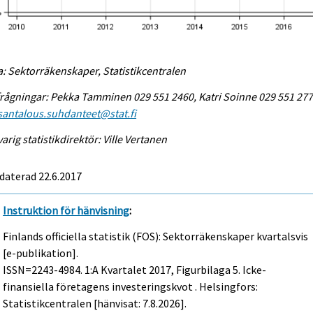
a: Sektorräkenskaper, Statistikcentralen
rågningar: Pekka Tamminen 029 551 2460, Katri Soinne 029 551 277
antalous.suhdanteet@stat.fi
arig statistikdirektör: Ville Vertanen
daterad 22.6.2017
Instruktion för hänvisning
:
Finlands officiella statistik (FOS): Sektorräkenskaper kvartalsvis
[e-publikation].
ISSN=2243-4984.
1:a Kvartalet
2017, Figurbilaga 5. Icke-
finansiella företagens investeringskvot . Helsingfors:
Statistikcentralen [hänvisat: 7.8.2026].