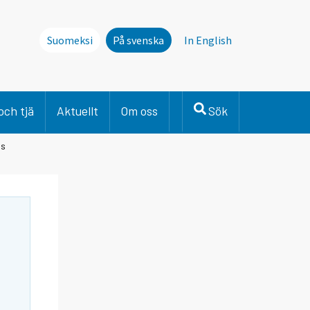
Suomeksi
På svenska
In English
och tjä
Aktuellt
Om oss
Sök
ns