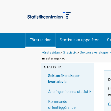
Förstasidan
Statistiska uppgifter
St
Förstasidan
>
Statistik
>
Sektorräkenskaper k
investeringskvot
STATISTIK
Sektorräkenskaper
D
kvartalsvis
U
Ändringar i denna statistik
w
Kommande
G
offentliggöranden