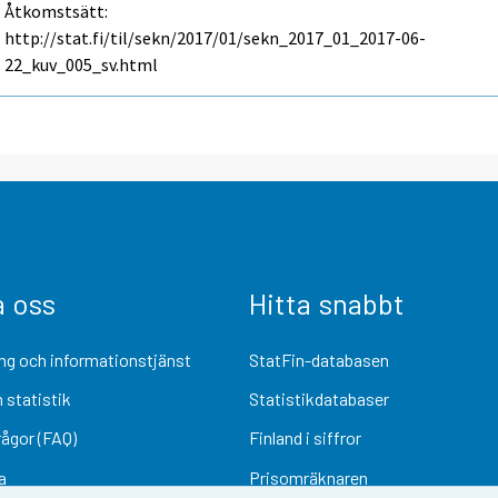
Åtkomstsätt:
http://stat.fi/til/sekn/2017/01/sekn_2017_01_2017-06-
22_kuv_005_sv.html
a oss
Hitta snabbt
ng och informationstjänst
StatFin-databasen
 statistik
Statistikdatabaser
rågor (FAQ)
Finland i siffror
a
Prisomräknaren