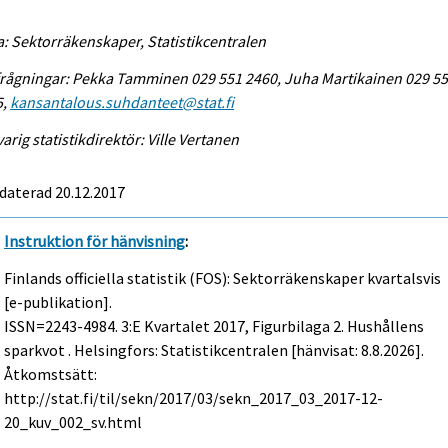
a: Sektorräkenskaper, Statistikcentralen
rågningar: Pekka Tamminen 029 551 2460, Juha Martikainen 029 5
5,
kansantalous.suhdanteet@stat.fi
arig statistikdirektör: Ville Vertanen
daterad 20.12.2017
Instruktion för hänvisning
:
Finlands officiella statistik (FOS): Sektorräkenskaper kvartalsvis
[e-publikation].
ISSN=2243-4984.
3:e Kvartalet
2017, Figurbilaga 2. Hushållens
sparkvot . Helsingfors: Statistikcentralen [hänvisat: 8.8.2026].
Åtkomstsätt:
http://stat.fi/til/sekn/2017/03/sekn_2017_03_2017-12-
20_kuv_002_sv.html