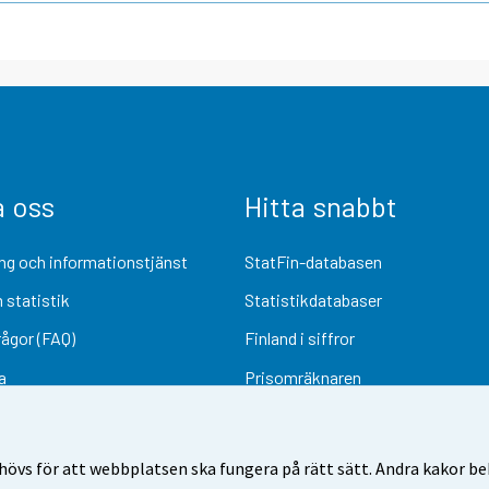
a oss
Hitta snabbt
ng och informationstjänst
StatFin-databasen
 statistik
Statistikdatabaser
rågor (FAQ)
Finland i siffror
a
Prisomräknaren
Kommande publiceringar
Undersökningsmaterial
övs för att webbplatsen ska fungera på rätt sätt. Andra kakor behö