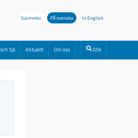
Suomeksi
På svenska
In English
och tjä
Aktuellt
Om oss
Sök