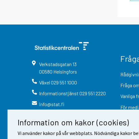
Fråg
Verkstadsgatan
13
00580
Helsingfors
Rådgivni
Växel
029 551 1000
Fråga om
Informationstjänst
029 551 2220
Vanliga f
info@stat.fi
För medi
Information om kakor (cookies)
Vi använder kakor på vår webbplats. Nödvändiga kakor beh