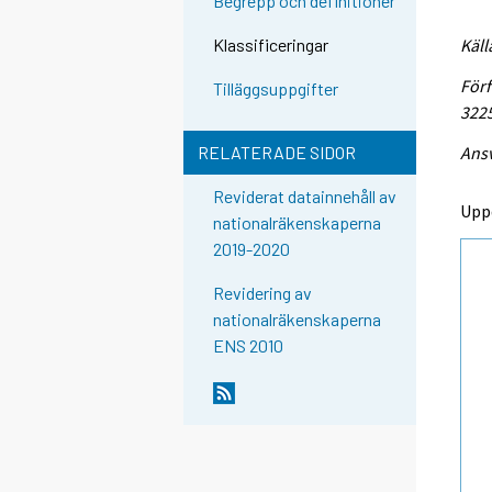
Begrepp och definitioner
Käll
Klassificeringar
Förf
Tilläggsuppgifter
322
Ansv
RELATERADE SIDOR
Reviderat datainnehåll av
Upp
nationalräkenskaperna
2019-2020
Revidering av
nationalräkenskaperna
ENS 2010