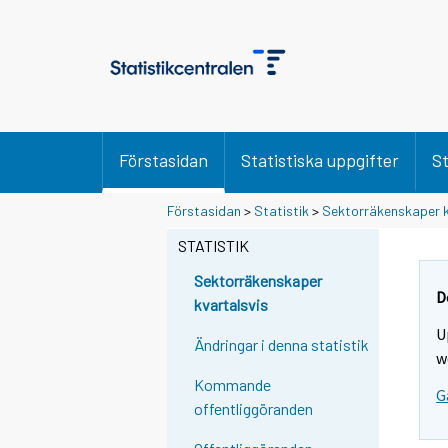
Förstasidan
Statistiska uppgifter
St
Förstasidan
>
Statistik
>
Sektorräkenskaper k
STATISTIK
Sektorräkenskaper
D
kvartalsvis
U
Ändringar i denna statistik
w
Kommande
G
offentliggöranden