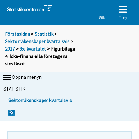
Meny
Sök
Förstasidan
>
Statistik
>
Sektorräkenskaper kvartalsvis
>
2017
>
3:e kvartalet
> Figurbilaga
4. Icke-finansiella företagens
vinstkvot
Öppna menyn
STATISTIK
Sektorräkenskaper kvartalsvis