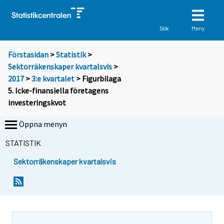
Meny
Sök
Förstasidan
>
Statistik
>
Sektorräkenskaper kvartalsvis
>
2017
>
3:e kvartalet
> Figurbilaga
5. Icke-finansiella företagens
investeringskvot
Öppna menyn
STATISTIK
Sektorräkenskaper kvartalsvis