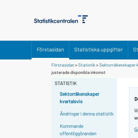
Förstasidan
Statistiska uppgifter
St
Förstasidan
>
Statistik
>
Sektorräkenskaper k
justerade disponibla inkomst
STATISTIK
Sektorräkenskaper
D
kvartalsvis
U
Ändringar i denna statistik
w
Kommande
G
offentliggöranden