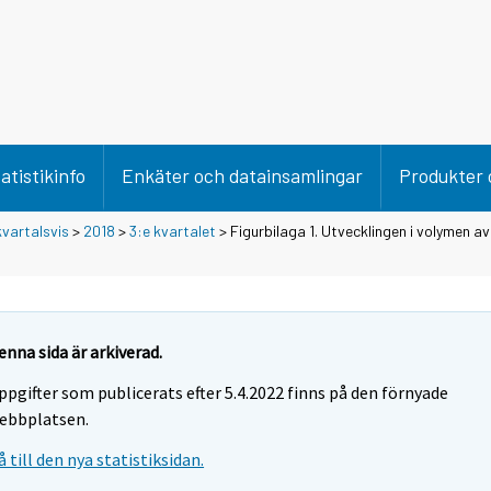
atistikinfo
Enkäter och datainsamlingar
Produkter 
vartalsvis
>
2018
>
3:e kvartalet
> Figurbilaga 1. Utvecklingen i volymen a
enna sida är arkiverad.
ppgifter som publicerats efter 5.4.2022 finns på den förnyade
ebbplatsen.
å till den nya statistiksidan.