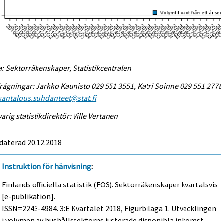
a: Sektorräkenskaper, Statistikcentralen
rågningar: Jarkko Kaunisto 029 551 3551, Katri Soinne 029 551 2778
antalous.suhdanteet@stat.fi
arig statistikdirektör: Ville Vertanen
daterad 20.12.2018
Instruktion för hänvisning
:
Finlands officiella statistik (FOS): Sektorräkenskaper kvartalsvis
[e-publikation].
ISSN=2243-4984.
3:e Kvartalet
2018, Figurbilaga 1. Utvecklingen
i volymen av hushållssektorns justerade disponibla inkomst .