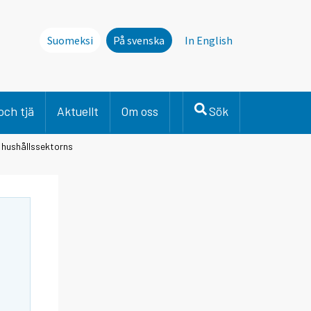
Suomeksi
På svenska
In English
och tjä
Aktuellt
Om oss
Sök
v hushållssektorns