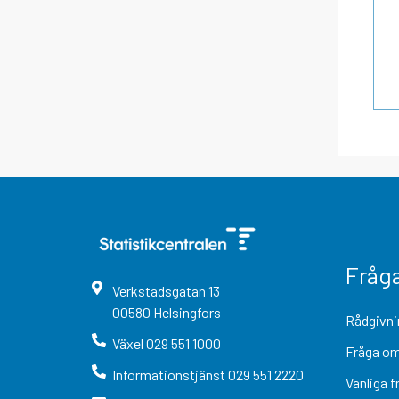
Fråg
Verkstadsgatan
13
00580
Helsingfors
Rådgivni
Växel
029 551 1000
Fråga om
Informationstjänst
029 551 2220
Vanliga f