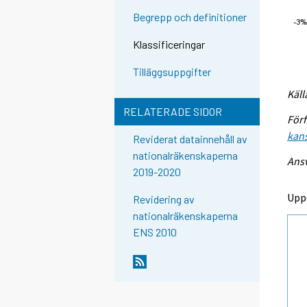
Begrepp och definitioner
Klassificeringar
Tilläggsuppgifter
Käll
RELATERADE SIDOR
Förf
kans
Reviderat datainnehåll av
nationalräkenskaperna
Ansv
2019-2020
Upp
Revidering av
nationalräkenskaperna
ENS 2010