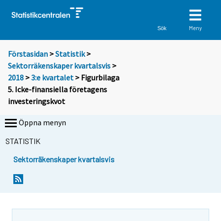
Meny
Sök
Förstasidan
>
Statistik
>
Sektorräkenskaper kvartalsvis
>
2018
>
3:e kvartalet
> Figurbilaga
5. Icke-finansiella företagens
investeringskvot
Öppna menyn
STATISTIK
Sektorräkenskaper kvartalsvis