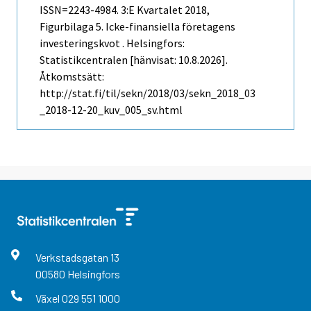
ISSN=2243-4984.
3:e Kvartalet
2018,
Figurbilaga 5. Icke-finansiella företagens
investeringskvot . Helsingfors:
Statistikcentralen [hänvisat: 10.8.2026].
Åtkomstsätt:
http://stat.fi/til/sekn/2018/03/sekn_2018_03
_2018-12-20_kuv_005_sv.html
Verkstadsgatan
13
00580
Helsingfors
Växel
029 551 1000