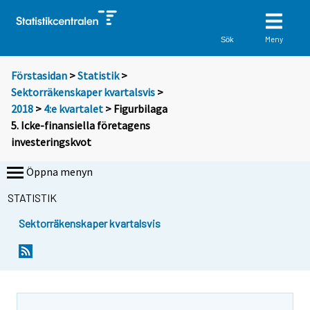
Meny
Sök
Förstasidan
>
Statistik
>
Sektorräkenskaper kvartalsvis
>
2018
>
4:e kvartalet
> Figurbilaga
5. Icke-finansiella företagens
investeringskvot
Öppna menyn
STATISTIK
Sektorräkenskaper kvartalsvis