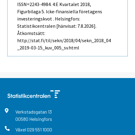
ISSN=2243-4984.
4:e Kvartalet
2018,
Figurbilaga 5. Icke-finansiella företagens
investeringskvot . Helsingfors:
Statistikcentralen [hänvisat: 7.8.2026].
Åtkomstsätt:
http://stat.fi/til/sekn/2018/04/sekn_2018_04
_2019-03-15_kuv_005_sv.html
Verkstadsgatan
13
00580
Helsingfors
Växel
029 551 1000