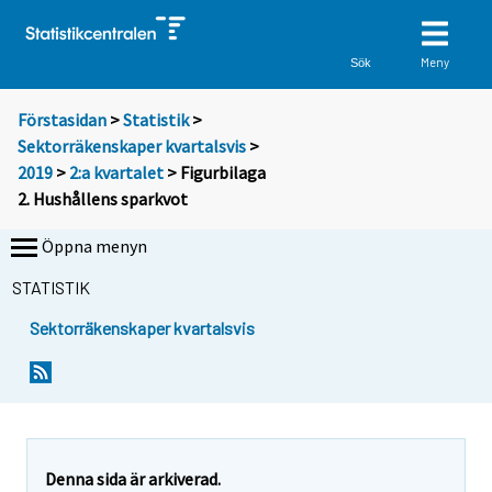
Meny
Sök
Förstasidan
>
Statistik
>
Sektorräkenskaper kvartalsvis
>
2019
>
2:a kvartalet
> Figurbilaga
2. Hushållens sparkvot
Öppna menyn
STATISTIK
Sektorräkenskaper kvartalsvis
Denna sida är arkiverad.