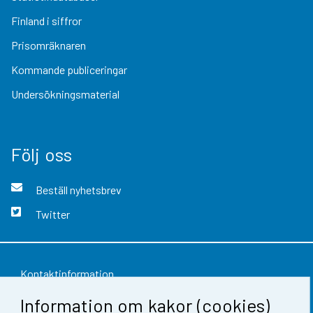
Finland i siffror
Prisomräknaren
Kommande publiceringar
Undersökningsmaterial
Följ oss
Beställ nyhetsbrev
Twitter
Kontaktinformation
Information om kakor (cookies)
Respons