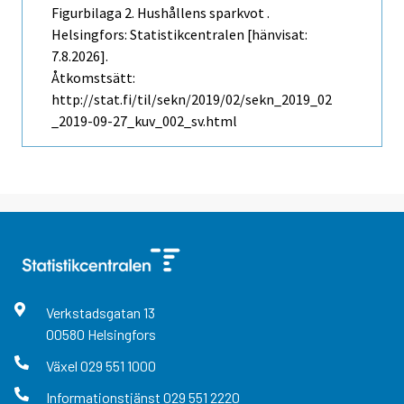
Figurbilaga 2. Hushållens sparkvot .
Helsingfors: Statistikcentralen [hänvisat:
7.8.2026].
Åtkomstsätt:
http://stat.fi/til/sekn/2019/02/sekn_2019_02
_2019-09-27_kuv_002_sv.html
Verkstadsgatan
13
00580
Helsingfors
Växel
029 551 1000
Informationstjänst
029 551 2220