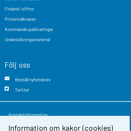
Finland i siffror
Prisomräknaren
Kommande publiceringar
Undersökningsmaterial
Följ oss
Beställ nyhetsbrev
Twitter
Kontaktinformation
Information om kakor (cookies)
Respons