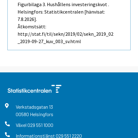
Figurbilaga 3. Hushållens investeringskvot .
Helsingfors: Statistikcentralen [hänvisat:
7.8.2026].
Åtkomstsätt:
http://stat.fi/til/sekn/2019/02/sekn_2019_02
_2019-09-27_kuv_003_sv.html
Verkstadsgatan
13
00580
Helsingfors
Växel
029 551 1000
Informationstjänst
029 551 2220