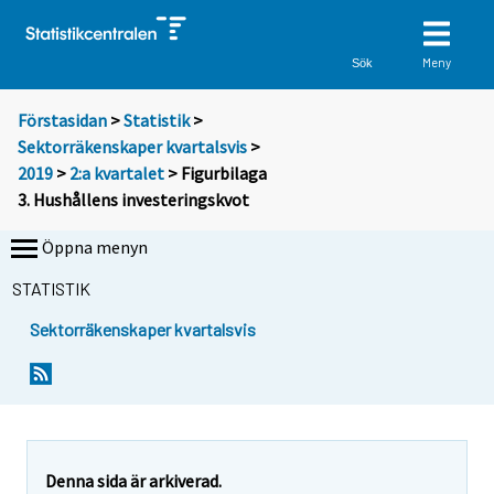
Meny
Sök
Förstasidan
>
Statistik
>
Sektorräkenskaper kvartalsvis
>
2019
>
2:a kvartalet
> Figurbilaga
3. Hushållens investeringskvot
Öppna menyn
STATISTIK
Sektorräkenskaper kvartalsvis
Denna sida är arkiverad.