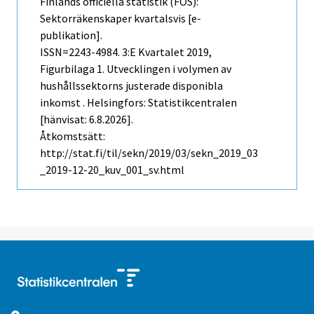
Finlands officiella statistik (FOS):
Sektorräkenskaper kvartalsvis [e-
publikation].
ISSN=2243-4984.
3:e Kvartalet
2019,
Figurbilaga 1. Utvecklingen i volymen av
hushållssektorns justerade disponibla
inkomst . Helsingfors: Statistikcentralen
[hänvisat: 6.8.2026].
Åtkomstsätt:
http://stat.fi/til/sekn/2019/03/sekn_2019_03
_2019-12-20_kuv_001_sv.html