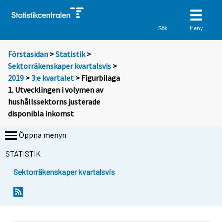
Meny
Sök
Förstasidan
>
Statistik
>
Sektorräkenskaper kvartalsvis
>
2019
>
3:e kvartalet
> Figurbilaga
1. Utvecklingen i volymen av
hushållssektorns justerade
disponibla inkomst
Öppna menyn
STATISTIK
Sektorräkenskaper kvartalsvis