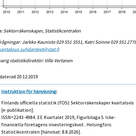
a: Sektorräkenskaper, Statistikcentralen
rågningar: Jarkko Kaunisto 029 551 3551, Katri Soinne 029 551 2778
antalous.suhdanteet@stat.fi
arig statistikdirektör: Ville Vertanen
daterad 20.12.2019
Instruktion för hänvisning
:
Finlands officiella statistik (FOS): Sektorräkenskaper kvartalsvis
[e-publikation].
ISSN=2243-4984.
3:e Kvartalet
2019, Figurbilaga 5. Icke-
finansiella företagens investeringskvot . Helsingfors:
Statistikcentralen [hänvisat: 8.8.2026].