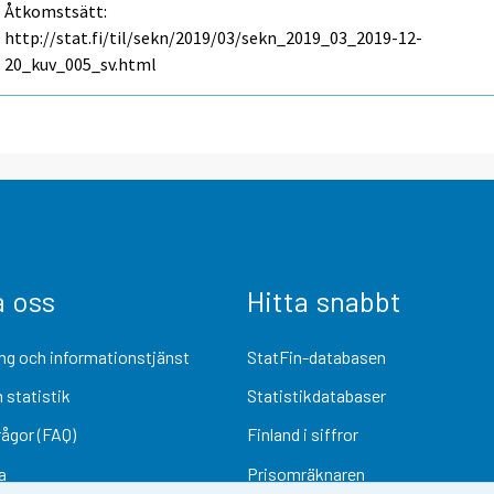
Åtkomstsätt:
http://stat.fi/til/sekn/2019/03/sekn_2019_03_2019-12-
20_kuv_005_sv.html
a oss
Hitta snabbt
ng och informationstjänst
StatFin-databasen
 statistik
Statistikdatabaser
rågor (FAQ)
Finland i siffror
a
Prisomräknaren