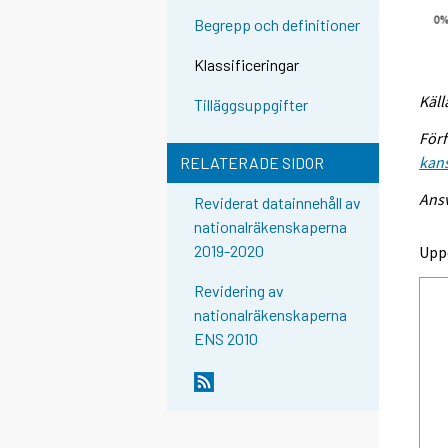
Begrepp och definitioner
Klassificeringar
Käll
Tilläggsuppgifter
Förf
kans
RELATERADE SIDOR
Ansv
Reviderat datainnehåll av
nationalräkenskaperna
2019-2020
Upp
Revidering av
nationalräkenskaperna
ENS 2010