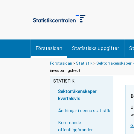
Förstasidan
Statistiska uppgifter
St
Förstasidan
>
Statistik
>
Sektorräkenskaper k
investeringskvot
STATISTIK
Sektorräkenskaper
D
kvartalsvis
U
Ändringar i denna statistik
w
Kommande
G
offentliggöranden