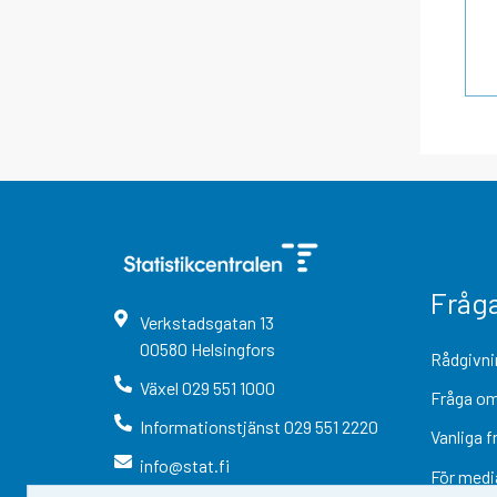
Fråg
Verkstadsgatan
13
00580
Helsingfors
Rådgivni
Växel
029 551 1000
Fråga om
Informationstjänst
029 551 2220
Vanliga f
info@stat.fi
För medi