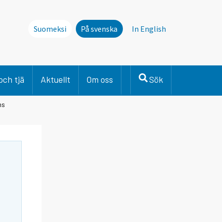
Suomeksi
På svenska
In English
och tjä
Aktuellt
Om oss
Sök
ns