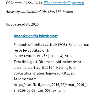
Okkonen 029 551 2634,
liikenne.matkailu@stat.fi
Ansvarig statistikdirektör: Mari Ylä-Jarkko
Uppdaterad 8.6.2016
Instruktion för hänvisning
:
Finlands officiella statistik (FOS): Finländarnas
resor [e-publikation].
ISSN=1798-9019.
Vår (1.1.-30.4)
2016,
Tabellbilaga 3. Färdmedel vid inrikesresor
under januari-april 2016* . Helsingfors:
Statistikcentralen [hänvisat: 7.8.2026].
Åtkomstsätt:
http://stat.fi/til/smat/2016/13/smat_2016_1
3_2016-06-08_tau_003_sv.html