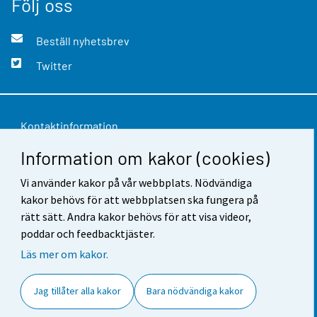
Följ oss
Beställ nyhetsbrev
Twitter
Kontaktinformation
Information om kakor (cookies)
Respons
Användarvillkor
Vi använder kakor på vår webbplats. Nödvändiga
kakor behövs för att webbplatsen ska fungera på
Dataskydd
rätt sätt. Andra kakor behövs för att visa videor,
poddar och feedbacktjäster.
Tillgänglighet
Läs mer om kakor.
Information om webbplatsen
Jag tillåter alla kakor
Bara nödvändiga kakor
Cookie-inställningar