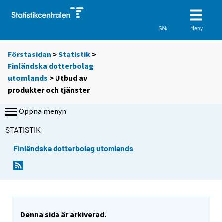
Meny
Sök
Förstasidan
>
Statistik
>
Finländska dotterbolag
utomlands
> Utbud av
produkter och tjänster
Öppna menyn
STATISTIK
Finländska dotterbolag utomlands
Denna sida är arkiverad.