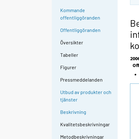
Kommande
offentliggöranden
Be
Offentliggöranden
in
Översikter
k
Tabeller
200
Of
Figurer
Pressmeddelanden
Utbud av produkter och
tjänster
Beskrivning
Kvalitetsbeskrivningar
Metodbeskrivningar