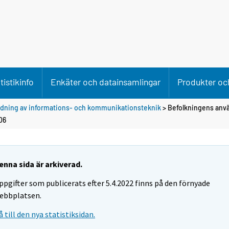
tistikinfo
Enkäter och datainsamlingar
Produkter och
dning av informations- och kommunikationsteknik
> Befolkningens anv
06
enna sida är arkiverad.
ppgifter som publicerats efter 5.4.2022 finns på den förnyade
ebbplatsen.
å till den nya statistiksidan.