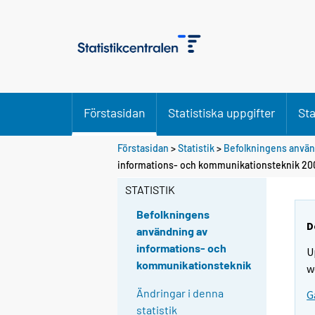
Förstasidan
Statistiska uppgifter
Sta
Förstasidan
>
Statistik
>
Befolkningens använ
informations- och kommunikationsteknik 20
STATISTIK
Befolkningens
D
användning av
informations- och
U
kommunikationsteknik
w
Ändringar i denna
G
statistik