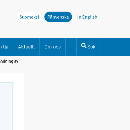
Suomeksi
På svenska
In English
 tjä
Aktuellt
Om oss
Sök
ändning av