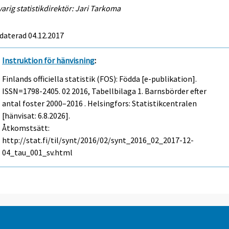
arig statistikdirektör: Jari Tarkoma
daterad 04.12.2017
Instruktion för hänvisning
:
Finlands officiella statistik (FOS): Födda [e-publikation].
ISSN=1798-2405.
02
2016, Tabellbilaga 1. Barnsbörder efter
antal foster 2000–2016 . Helsingfors: Statistikcentralen
[hänvisat: 6.8.2026].
Åtkomstsätt:
http://stat.fi/til/synt/2016/02/synt_2016_02_2017-12-
04_tau_001_sv.html