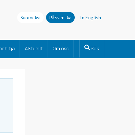
Suomeksi
På svenska
In English
och tjä
Aktuellt
Om oss
Sök