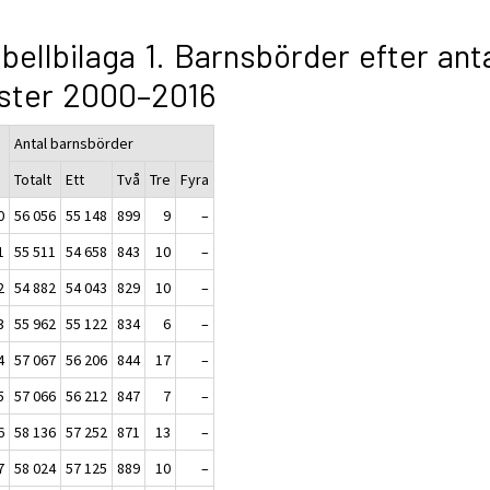
bellbilaga 1. Barnsbörder efter ant
ster 2000–2016
Antal barnsbörder
Totalt
Ett
Två
Tre
Fyra
0
56 056
55 148
899
9
–
1
55 511
54 658
843
10
–
2
54 882
54 043
829
10
–
3
55 962
55 122
834
6
–
4
57 067
56 206
844
17
–
5
57 066
56 212
847
7
–
6
58 136
57 252
871
13
–
7
58 024
57 125
889
10
–