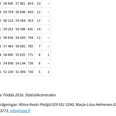
8
58 845
57 981
854
10
–
9
59 759
58 896
850
13
–
0
60 216
59 284
919
13
–
1
59 253
58 398
841
14
–
2
58 836
58 030
794
12
–
3
57 484
56 692
785
7
–
4
56 605
55 825
771
8
1
5
54 890
54 144
738
8
–
6
52 230
51 494
730
5
1
a: Födda 2016. Statistikcentralen
rågningar: Miina Keski-Petäjä 029 551 3240, Marja-Liisa Helminen 0
 3273,
info@stat.fi