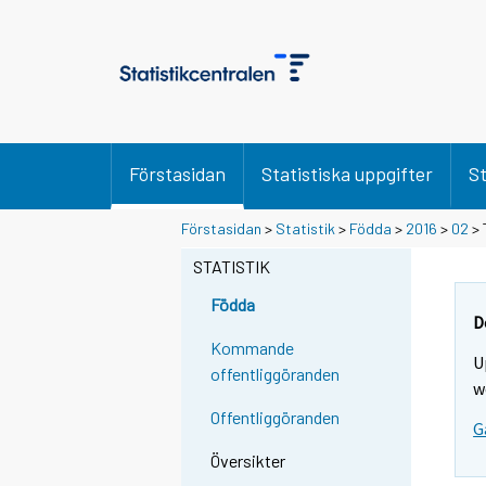
Förstasidan
Statistiska uppgifter
St
Förstasidan
>
Statistik
>
Födda
>
2016
>
02
> 
STATISTIK
Födda
D
Kommande
U
offentliggöranden
w
Offentliggöranden
G
Översikter