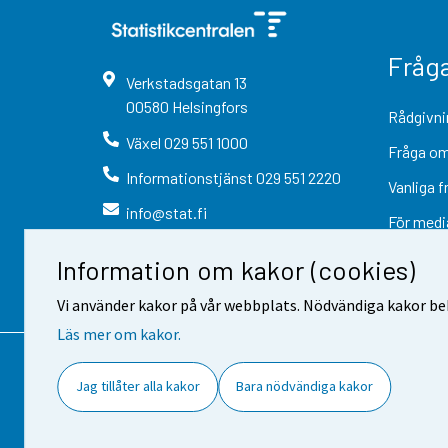
Fråg
Verkstadsgatan
13
00580
Helsingfors
Rådgivni
Växel
029 551 1000
Fråga om
Informationstjänst
029 551 2220
Vanliga f
info@stat.fi
För medi
Information om kakor (cookies)
Vi använder kakor på vår webbplats. Nödvändiga kakor beh
Läs mer om kakor.
Kontaktinformation
Respons
Jag tillåter alla kakor
Bara nödvändiga kakor