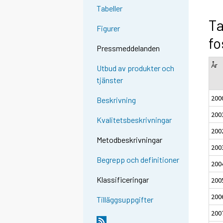
Tabeller
Ta
Figurer
fo
Pressmeddelanden
År
Utbud av produkter och
tjänster
200
Beskrivning
200
Kvalitetsbeskrivningar
200
Metodbeskrivningar
200
Begrepp och definitioner
200
Klassificeringar
200
200
Tilläggsuppgifter
200