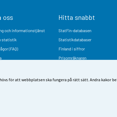
a oss
Hitta snabbt
ng och informationstjänst
StatFin-databasen
 statistik
Statistikdatabaser
rågor (FAQ)
Finland i siffror
a
Prisomräknaren
Kommande publiceringar
Undersökningsmaterial
övs för att webbplatsen ska fungera på rätt sätt. Andra kakor behö
Användarvillkor
Dataskydd
Tillgänglighet
Information om